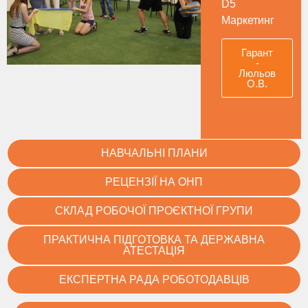
D5
Маркетинг
Гарант
-
Люльов
О.В.
НАВЧАЛЬНІ ПЛАНИ
РЕЦЕНЗІЇ НА ОНП
СКЛАД РОБОЧОЇ ПРОЄКТНОЇ ГРУПИ
ПРАКТИЧНА ПІДГОТОВКА ТА ДЕРЖАВНА
АТЕСТАЦІЯ
ЕКСПЕРТНА РАДА РОБОТОДАВЦІВ