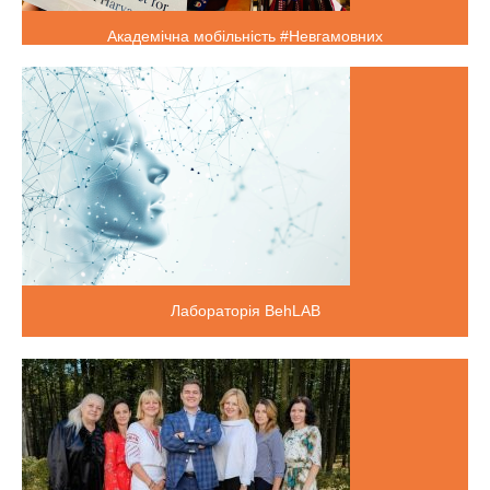
Академічна мобільність #Невгамовних
Лабораторія BehLAB