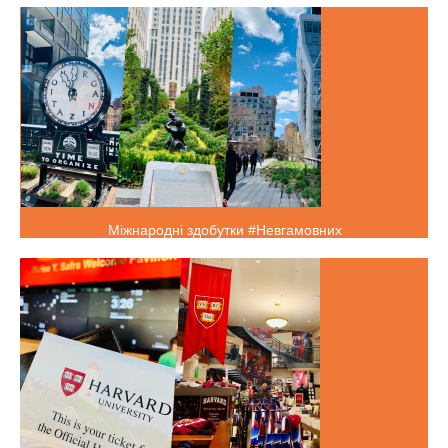
Міжнародні здобутки #Невгамовних