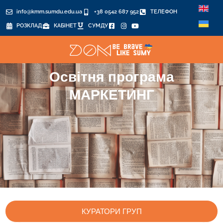
info@kmm.sumdu.edu.ua
+38 0542 687 952
ТЕЛЕФОН
РОЗКЛАД
КАБІНЕТ
СУМДУ
Освітня програма
МАРКЕТИНГ
КУРАТОРИ ГРУП