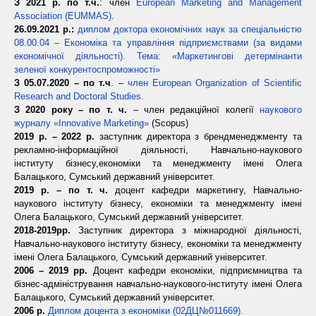
З 2021 р. по т.ч.
: член
European Marketing and Management
Association (EUMMAS)
.
26.09.2021 р.:
диплом доктора економічних наук за спеціальністю
08.00.04 – Економіка та управління підприємствами (за видами
економічної діяльності). Тема: «Маркетингові детермінанти
зеленої конкурентоспроможності»
З 05.07.2020 – по т.ч
. –
член European Organization of Scientific
Research and Doctoral Studies.
З 2020 року – по т. ч.
– член редакційної колегії
наукового
журналу «Innovative Marketing»
(Scopus)
2019 р. – 2022 р.
заступник директора з брендменеджменту та
рекламно-інформаційної діяльності, Навчально-наукового
інституту бізнесу,економіки та менеджменту імені Олега
Балацького, Сумський державний університет.
20
19 р. –
по т. ч.
доцент кафедри маркетингу, Навчально-
наукового інституту бізнесу, економіки та менеджменту імені
Олега Балацького, Сумський державний університет.
2018-2019рр.
Заступник директора з міжнародної діяльності,
Навчально-наукового інституту бізнесу, економіки та менеджменту
імені Олега Балацького, Сумський державний університет.
2006 – 2019 рр.
Доцент кафедри економіки, підприємництва та
бізнес-адміністрування навчально-наукового-інституту імені Олега
Балацького, Сумський державний університет.
2006 р.
Диплом доцента з економіки (02ДЦ№011669).