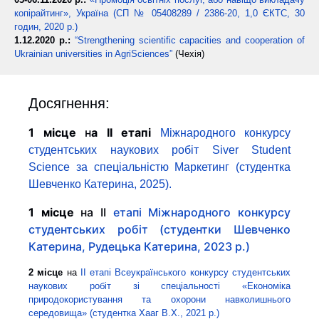
копірайтинг», Україна (СП № 05408289 / 2386-20, 1,0 ЄКТС, 30
годин, 2020 р.)
1.12.2020 р.:
“Strengthening scientific capacities and cooperation of
Ukrainian universities in AgriSciences”
(Чехія)
Досягнення:
1 місце
н
а ІІ етапі
Міжнародного конкурсу
студентських наукових робіт Siver Student
Science за спеціальністю Маркетинг (студентка
Шевченко Катерина, 2025).
1 місце
на ІІ
етапі Міжнародного конкурсу
студентських робіт (студентки Шевченко
Катерина, Рудецька Катерина, 2023 р.)
2 місце
на
ІІ етапі Всеукраїнського конкурсу студентських
наукових робіт зі спеціальності «Економіка
природокористування та охорони навколишнього
середовища» (студентка Хааг В.Х., 2021 р.)