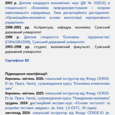
2003 р.
Диплом кандидата економічних наук (ДК № 019216) зі
спеціальності «Економіка природокористування і охорони
навколишнього середовища. Тема дисертаційного дослідження:
«Організаційно-економічні основи екологізації корпоративного
управління».
1998–2001 рр.
Аспірантура, кафедра економіки, Сумський
державний університет.
1998 р.
Диплом спеціаліста “Економіка підприємства”
(СМ№10613349), Сумський державний університет.
1993–1998 рр.
студент, економічний факультет, Сумський
державний університет.
Сертифікат B2
Підвищення кваліфікації:
березень- квітень 2026:
локальний інструктор від Фонду CERGE-
EI (м. Прага, Чехія), супроводження курсу “Економіка кліматичних
змін”
березень- квітень 2025:
локальний інструктор від Фонду CERGE-
EI (м. Прага, Чехія), супроводження курсу “Поведінкова економіка”
грудень 2024:
д
истанційний експрес-курс «Основи тестології та
розробки тестових завдань». (м. Київ. 1,0 ЄКТС, 30 годин).
листопад 2024:
локальний інструктор від Фонду CERGE-EI (м.