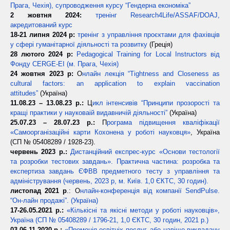
Прага, Чехія), супроводження курсу “Гендерна економіка”
2 жовтня 2024:
тренінг Research4Life/ASSAF/DOAJ,
акредитований курс
18-21 липня 2024 р:
тренінг з управління проєктами для фахівців
у сфері гуманітарної діяльності та розвитку
(Греція)
28 лютого 2024 р:
Pedagogical Training for Local Instructors від
Фонду CERGE-EI (м. Прага, Чехія)
24 жовтня 2023 р:
О
нлайн лекція “Tightness and Closeness as
cultural factors: an application to explain vaccination
attitudes”
(Україна)
11.08.23 – 13.08.23 р.:
Ц
икл інтенсивів “Принципи прозорості та
кращі практики у науковаій видавничій діяльності”
(Україна)
25.07.23 – 28.07.23 р.:
П
рограма підвищення кваліфікації
«Самоорганізаційні карти Кохонена у роботі науковця»
, Україна
(СП № 05408289 / 1928-23).
червень 2023 р.:
Дистанційний експрес-курс «Основи тестології
та розробки тестових завдань». Практична частина: розробка та
експертиза завдань ЄФВВ предметного тесту з управління та
адміністрування (червень, 2023 р, м. Київ. 1,0 ЄКТС, 30 годин).
листопад 2021 р
.: О
нлайн-конференція від компанії SendPulse.
“Он-лайн продажі”. (Україна)
17-26.05.2021
р.:
«Кількісні та якісні методи у роботі науковців»,
Україна (СП № 05408289 / 1796-21, 1,0 ЄКТС, 30 годин, 2021 р.)
03-06.11.2020 р.:
«Промоція освітніх послуг, або навіщо викладачу