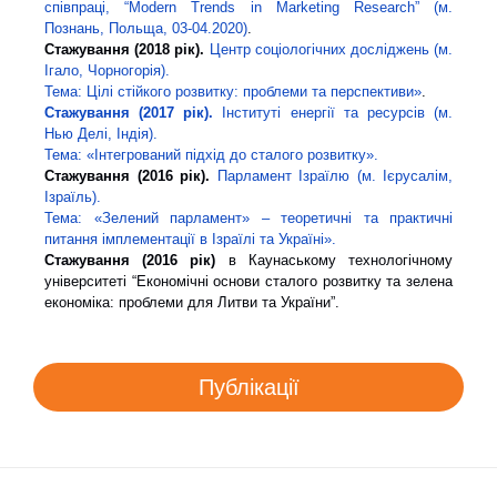
співпраці,
“Modern Trends in Marketing Research”
(м.
Познань, Польща, 03-04.2020)
.
Стажування (2018 рік).
Центр соціологічних досліджень (м.
Ігало, Чорногорія).
Тема: Цілі стійкого розвитку: проблеми та перспективи»
.
Стажування (2017 рік).
Інституті енергії та ресурсів (м.
Нью Делі, Індія).
Тема: «Інтегрований підхід до сталого розвитку».
Стажування (2016 рік).
Парламент Ізраїлю (м. Ієрусалім,
Ізраїль).
Тема: «Зелений парламент» – теоретичні та практичні
питання імплементації в Ізраїлі та Україні».
Стажування
(2016 рік)
в Каунаському технологічному
університеті “Економічні основи сталого розвитку та зелена
економіка: проблеми для Литви та України”.
Публікації