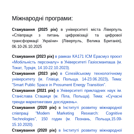
Міжнародні програми:
Стажування (2025 рік)
в університеті міста Ліверпуль
«Співпраця з питань цифровізації та цифрової
трансформації України» (Ліверпуль, Велика Британія),
06.10-26.10.2025
Стажування (2023 рік)
в рамках КА171 ІСМ Ерасмуз проєкт
«Мобільність персоналу» в Університеті Газіосманпаша (м.
Токат, Турція, 14.10-22.10.2023).
Стажування (2023 рік)
в Сілезійському технологічному
університету (м. Глівіце, Польща. 14-23.06.2023)
.
Тема:
“Smart Public Space in Prosument Energy Transition”.
Стажування (2021 рік)
в Університеті прикладних наук ім.
Станіслава Сташиця (м. Піла, Польща). Тема: «Сучасні
тренди маркетингових досліджень».
Стажування (2020 рік)
в
Інституті розвитку міжнародної
співпраці “Modern Marketing Research: Cognitive
Technologies”, 150 годин (м. Познань, Польща,15.09-
15.10.2020).
Стажування (2020 рік)
в Інституті розвитку міжнародної