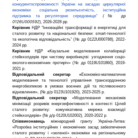
конкурентоспроможності України на засадах циркулярної
економіки: соціальна резильєнтність, інституційна
(
підтримка та регуляторне середовище”
№ др
0126U000592
), 2026-2028 рр.
Керівник
НДР “Інноваційні трансформації в енергетиці для
сталого розвитку та національної безпеки: smart-технології
та екологічна відповідальність” (№ др 0122U000788), 2022-
2024 рр.
Керівник
НДР
«
Каузальне моделювання колаборації
стейкхолдерів при чистому виробництві: узгодження соціо-
еколого-економічних протиріч» (№ др 0119U101860), 2019-
2021 р.
Відповідальний секретар «
Економіко-математичне
моделювання та технології управління транскордонною
енергобезпекою в умовах воєнних дій та післявоєнного
відновлення», (№ д/р 0123U101920), 2023-2025 р.
Відповідальний секретар
«Моделювання механізмів
мінімізації розривів енергоефективності в контексті Цілей
сталого розвитку: комунікативна мережа взаємодії
стейкхолдерів» (№ д/р 0120U102002), 2020-2022 р.
Співвиконавець
міжнародний гранту Україна-Литва:
«Розробка інституційних і економічних засад забезпечення
сталого розвитку і «зеленої» економіки на регіональному