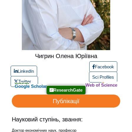
Чигрин Олена Юріївна
Facebook
LinkedIn
Sci Profiles
Twitter
Scopus
ORCID
Web of Science
Google Scholar
ResearchGate
Публікації
Науковий ступінь, звання:
Доктор економічних наук, професор