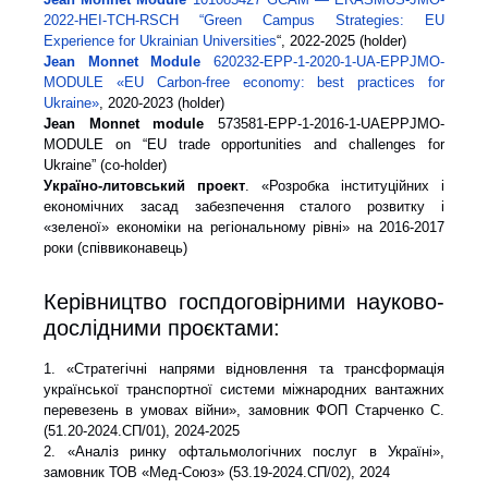
2022-HEI-TCH-RSCH “Green Campus Strategies: EU
Experience for Ukrainian Universities
“, 2022-2025 (holder)
Jean Monnet Module
620232-EPP-1-2020-1-UA-EPPJMO-
MODULE «EU Carbon-free economy: best practices for
Ukraine»
, 2020-2023 (holder)
Jean Monnet module
573581-EPP-1-2016-1-UAEPPJMO-
MODULE on “EU trade opportunities and challenges for
Ukraine” (co-holder)
Україно-литовський проект
. «Розробка інституційних і
економічних засад забезпечення сталого розвитку і
«зеленої» економіки на регіональному рівні» на 2016-2017
роки (співвиконавець)
Керівництво госпдоговірними науково-
дослідними проєктами:
1. «Стратегічні напрями відновлення та трансформація
української транспортної системи міжнародних вантажних
перевезень в умовах війни», замовник ФОП Старченко С.
(51.20-2024.СП/01), 2024-2025
2. «Аналіз ринку офтальмологічних послуг в Україні»,
замовник ТОВ «Мед-Союз» (53.19-2024.СП/02), 2024