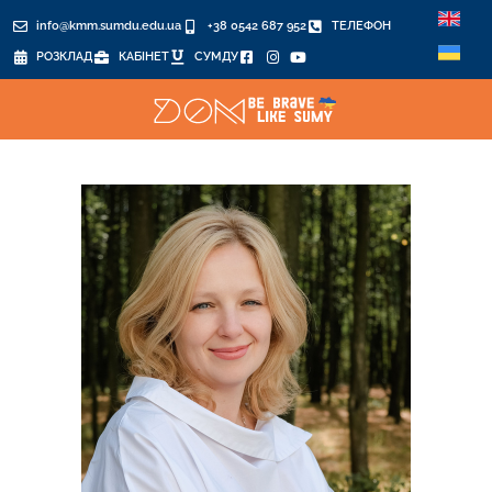
info@kmm.sumdu.edu.ua
+38 0542 687 952
ТЕЛЕФОН
РОЗКЛАД
КАБІНЕТ
СУМДУ