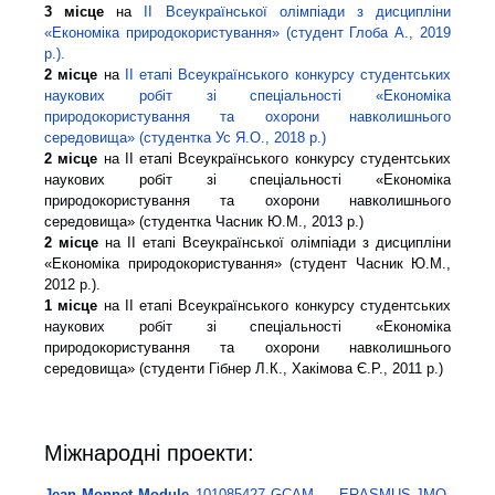
3 місце
на
ІІ Всеукраїнської олімпіади з дисципліни
«Економіка природокористування» (студент Глоба А., 2019
р.).
2 місце
на
ІІ етапі Всеукраїнського конкурсу студентських
наукових робіт зі спеціальності «Економіка
природокористування та охорони навколишнього
середовища» (студентка Ус Я.О., 2018 р.)
2 місце
на ІІ етапі Всеукраїнського конкурсу студентських
наукових робіт зі спеціальності «Економіка
природокористування та охорони навколишнього
середовища» (студентка Часник Ю.М., 2013 р.)
2 місце
на ІІ етапі Всеукраїнської олімпіади з дисципліни
«Економіка природокористування» (студент Часник Ю.М.,
2012 р.).
1 місце
на ІІ етапі Всеукраїнського конкурсу студентських
наукових робіт зі спеціальності «Економіка
природокористування та охорони навколишнього
середовища» (студенти Гібнер Л.К., Хакімова Є.Р., 2011 р.)
Міжнародні проекти:
Jean Monnet Module
101085427 GCAM — ERASMUS-JMO-