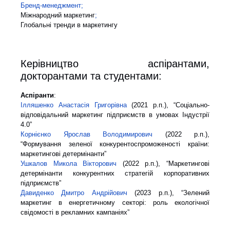
Бренд-менеджмент
;
Міжнародний маркетинг
;
Глобальні тренди в маркетингу
Керівництво аспірантами,
докторантами та студентами:
Аспіранти
:
Ілляшенко Анастасія Григорівна
(2021 р.п.), “Соціально-
відповідальний маркетинг підприємств в умовах Індустрії
4.0”
Корнієнко Ярослав Володимирович
(2022 р.п.),
“Формування зеленої конкурентоспроможеності країни:
маркетингові детермінанти”
Ушкалов Микола Вікторович
(2022 р.п.), “Маркетингові
детермінанти конкурентних стратегій корпоративних
підприємств”
Давиденко Дмитро Андрійович
(2023 р.п.), “Зелений
маркетинг в енергетичному секторі: роль екологічної
свідомості в рекламних кампаніях”