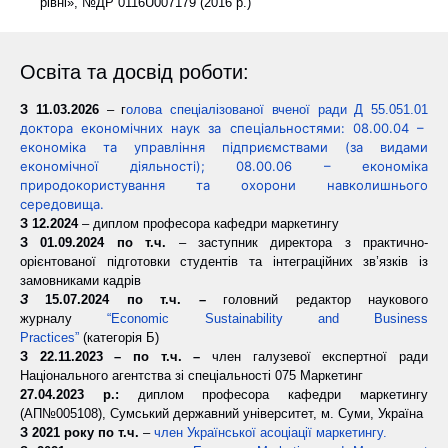
рівні», №ДР 0116U007179 (2016 р.)
Освіта та досвід роботи:
З 11.03.2026
– г
олова спеціалізованої вченої ради Д 55.051.01
доктора економічних наук за спеціальностями:
08.00.04 –
економіка та управління підприємствами (за видами
економічної діяльності);
08.00.06 – економіка
природокористування та охорони навколишнього
середовища.
З 12.2024
– диплом професора кафедри маркетингу
З 01.09.2024 по т.ч.
– заступник директора з практично-
орієнтованої підготовки студентів та інтеграційних зв’язків із
замовниками кадрів
З
15.07.2024 по т.ч.
–
головний редактор наукового
журналу
“Economic Sustainability and Business
Practices”
(категорія Б)
З 22.11.2023 – по т.ч. –
член галузевої експертної ради
Національного агентства зі спеціальності 075 Маркетинг
27.04.2023 р.:
диплом професора кафедри маркетингу
(АП№005108), Сумський державний університет, м. Суми, Україна
З 2021 року по т.ч.
–
член Української асоціації маркетингу.