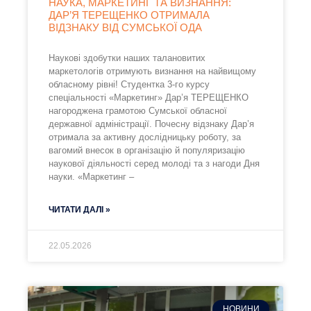
НАУКА, МАРКЕТИНГ ТА ВИЗНАННЯ:
ДАР’Я ТЕРЕЩЕНКО ОТРИМАЛА
ВІДЗНАКУ ВІД СУМСЬКОЇ ОДА
Наукові здобутки наших талановитих
маркетологів отримують визнання на найвищому
обласному рівні! Студентка 3-го курсу
спеціальності «Маркетинг» Дар’я ТЕРЕЩЕНКО
нагороджена грамотою Сумської обласної
державної адміністрації. Почесну відзнаку Дар’я
отримала за активну дослідницьку роботу, за
вагомий внесок в організацію й популяризацію
наукової діяльності серед молоді та з нагоди Дня
науки. «Маркетинг –
ЧИТАТИ ДАЛІ »
22.05.2026
НОВИНИ