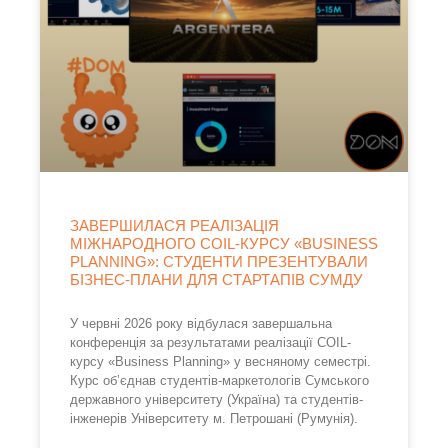
ЗАВЕРШИЛАСЯ РЕАЛІЗАЦІЯ
МІЖНАРОДНОГО COIL-КУРСУ «BUSINESS
PLANNING»: СТУДЕНТИ ПРЕЗЕНТУВАЛИ
БІЗНЕС-ПЛАНИ ДЛЯ СТАРТАПІВ СУМДУ
У червні 2026 року відбулася завершальна
конференція за результатами реалізації COIL-
курсу «Business Planning» у весняному семестрі.
Курс об’єднав студентів-маркетологів Сумського
державного університету (Україна) та студентів-
інженерів Університету м. Петрошані (Румунія).