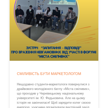
СМІЛИВІСТЬ БУТИ МАРКЕТОЛОГОМ
Нещодавно студенти-маркетологи повернулися з
драйвового молодіжного батлу «Міста сміливих»,
що проходив у Чернівецькому національному
університеті ім. Ю. Федьковича. Але на цьому
історія не закінчилася! Щоб зарядити колег своєю
енергією, учасники організували внутрішній захід