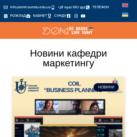
info@kmm.sumdu.edu.ua
+38 0542 687 952
ТЕЛЕФОН
РОЗКЛАД
КАБІНЕТ
СУМДУ
Новини кафедри
маркетингу
НОВИНИ