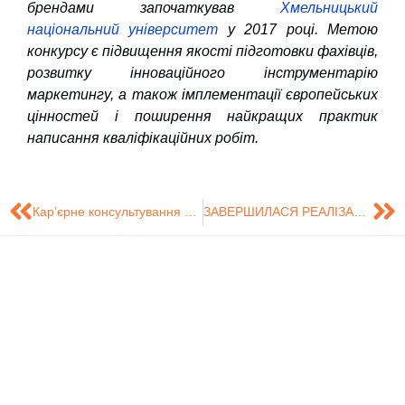
брендами започаткував
Хмельницький
національний університет
у 2017 році.
Метою
конкурсу є підвищення якості підготовки фахівців,
розвитку інноваційного інструментарію
маркетингу, а також імплементації європейських
цінностей і поширення найкращих практик
написання кваліфікаційних робіт.
Кар’єрне консультування для майбутніх абітурієнтів
ЗАВЕРШИЛАСЯ РЕАЛІЗАЦІЯ МІЖНАРОДНОГО COIL-КУРСУ «BUSINESS PLANNING»: СТУДЕНТИ ПРЕЗЕНТУВАЛИ БІЗНЕС-ПЛАНИ ДЛЯ СТАРТАПІВ СУМДУ
Знайдіть нас на
Розробка сайту -
Сумський
карті
Центр технічного
Державний
обслуговування
Університет
інформаційних