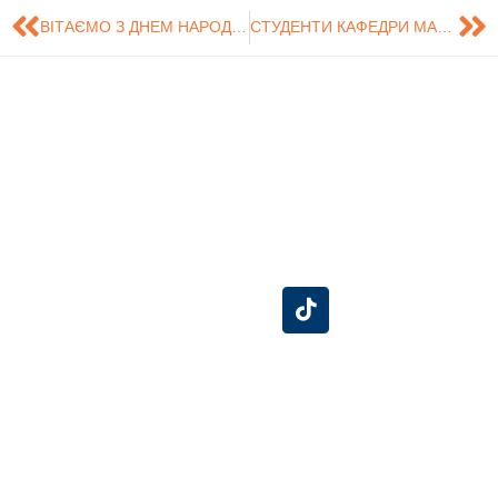
ВІТАЄМО З ДНЕМ НАРОДЖЕННЯ ТЕТЯНУ ВОЛОДИМИРІВНУ!
СТУДЕНТИ КАФЕДРИ МАРКЕТИНГУ СЕРЕД ПЕРЕМОЖЦІВ МІЖНАРОДНОГО КОНКУРСУ КВАЛІФІКАЦІЙНИХ РОБІТ!
Знайдіть нас на
Розробка сайту -
Сумський
карті
Центр технічного
Державний
обслуговування
Університет
інформаційних
систем (ЦТОІС).
СумДУ
БіЕМ
Конгрес-центр
Бібліотека
Розклад
Особистий кабінет
Університетська клініка