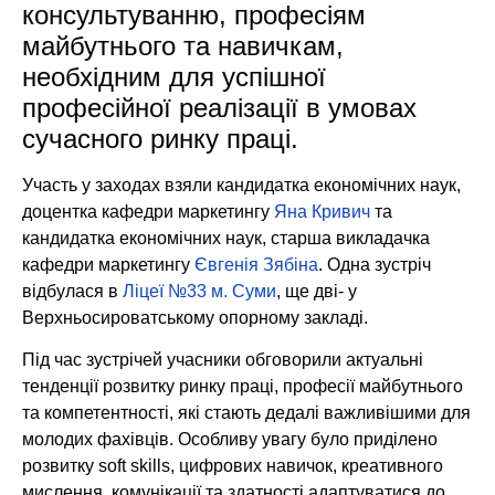
консультуванню, професіям
майбутнього та навичкам,
необхідним для успішної
професійної реалізації в умовах
сучасного ринку праці.
Участь у заходах взяли кандидатка економічних наук,
доцентка кафедри маркетингу
Яна Кривич
та
кандидатка економічних наук, старша викладачка
кафедри маркетингу
Євгенія Зябіна
. Одна зустріч
відбулася в
Ліцеї №33 м. Суми
, ще дві- у
Верхньосироватському опорному закладі.
Під час зустрічей учасники обговорили актуальні
тенденції розвитку ринку праці, професії майбутнього
та компетентності, які стають дедалі важливішими для
молодих фахівців. Особливу увагу було приділено
розвитку soft skills, цифрових навичок, креативного
мислення, комунікації та здатності адаптуватися до