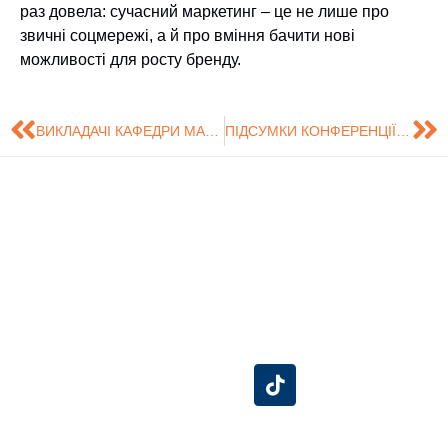
раз довела: сучасний маркетинг – це не лише про
звичні соцмережі, а й про вміння бачити нові
можливості для росту бренду.
ВИКЛАДАЧІ КАФЕДРИ МАРКЕТИНГУ В ЛИТВІ: НАВЧАННЯ ТА КОНФЕРЕНЦІЯ ETECH 2026
ПІДСУМКИ КОНФЕРЕНЦІЇ “ІННОВАЦІЇ, СОЦІАЛЬНІ ТА ЕКОНОМІЧНІ ВИКЛИКИ”
Знайдіть нас на
Розробка сайту -
Сумський
карті
Центр технічного
Державний
обслуговування
Університет
інформаційних
систем (ЦТОІС).