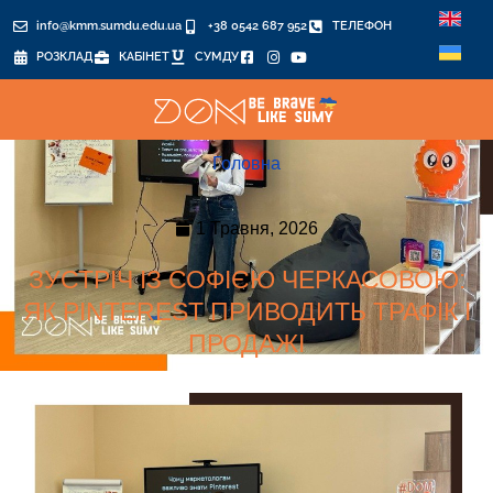
info@kmm.sumdu.edu.ua
+38 0542 687 952
ТЕЛЕФОН
РОЗКЛАД
КАБІНЕТ
СУМДУ
Головна
1 Травня, 2026
ЗУСТРІЧ ІЗ СОФІЄЮ ЧЕРКАСОВОЮ:
ЯК PINTEREST ПРИВОДИТЬ ТРАФІК І
ПРОДАЖІ