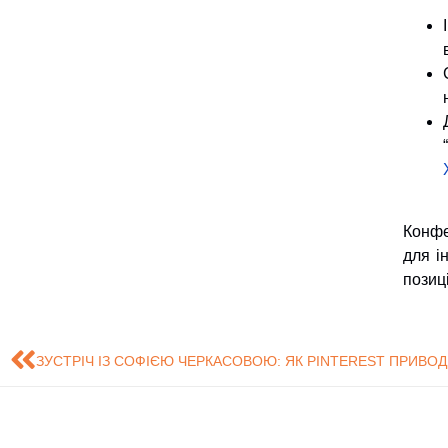
Конфе
для і
позиц