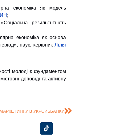
ярна економіка як модель
РИН
;
 «Соціальна резильєнтність
улярна економіка як основа
період», наук. керівник
Лілія
вності молоді є фундаментом
містовні доповіді та активну
МАРКЕТИНГУ В УКРСИББАНКУ