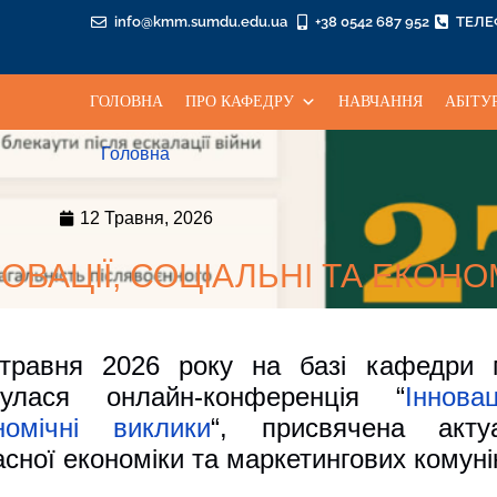
info@kmm.sumdu.edu.ua
+38 0542 687 952
ТЕЛ
ГОЛОВНА
ПРО КАФЕДРУ
НАВЧАННЯ
АБІТУ
Головна
12 Травня, 2026
ОВАЦІЇ, СОЦІАЛЬНІ ТА ЕКОНО
травня 2026 року на базі кафедри 
булася онлайн-конференція “
Іннова
номічні виклики
“, присвячена акту
асної економіки та маркетингових комуні