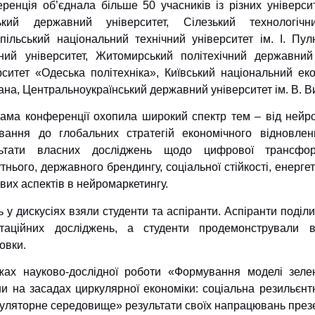
ренція об’єднала більше 50 учасників із різних університ
ький державний університет, Сілезький технологічн
пільський національний технічний університет ім. І. Пу
ний університет, Житомирський політехічний державний
рситет «Одеська політехніка», Київський національний еко
ана, Центральноукраїнський державний університет ім. В. Ви
ама конференції охопила широкий спектр тем – від нейро
вання до глобальних стратегій економічного відновлен
льтати власних досліджень щодо цифрової трансфор
тнього, державного брендингу, соціальної стійкості, енергет
вих аспектів в нейромаркетингу.
ь у дискусіях взяли студенти та аспіранти. Аспіранти поді
таційних досліджень, а студенти продемонстрували в
товки.
ах науково-дослідної роботи «Формування моделі зелен
ни на засадах циркулярної економіки: соціальна резильєнтн
гуляторне середовище» результати своїх напрацювань презе