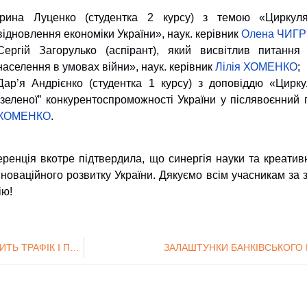
Ірина Луценко (студентка 2 курсу) з темою «Циркул
відновлення економіки України», наук. керівник
Олена ЧИГ
Сергій Загорулько (аспірант), який висвітлив питання
населення в умовах війни», наук. керівник
Лілія ХОМЕНКО
;
Дар’я Андрієнко (студентка 1 курсу) з доповіддю «Цирк
“зеленої” конкурентоспроможності України у післявоєнний 
ХОМЕНКО
.
ренція вкотре підтвердила, що синергія науки та креати
нноваційного розвитку України. Дякуємо всім учасникам за з
ію!
ЗУСТРІЧ ІЗ СОФІЄЮ ЧЕРКАСОВОЮ: ЯК PINTEREST ПРИВОДИТЬ ТРАФІК І ПРОДАЖІ
ЗАЛАШТУНКИ БАНКІВСЬКОГО 