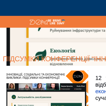
ПІДСУМКИ КОНФЕРЕНЦІЇ “ІНН
12 
від
еко
суч