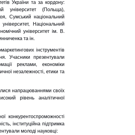
етів України та за кордону:
ий університет (Польща),
люя, Сумський національний
 університет, Національний
номічний університет ім. В.
нниченка та ін.
маркетингових інструментів
ня. Учасники презентували
мації реклами, економіки
ичної незалежності, етики та
лилися напрацюваннями своїх
исокий рівень аналітичної
ої конкурентоспроможності
ість, інституційна підтримка
нтували молоді науковці: