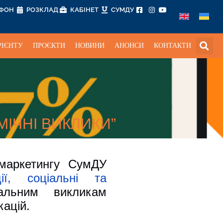
ЕФОН
РОЗКЛАД
КАБІНЕТ
СУМДУ
РІЄНТУ
ПРОЄКТИ
НОВИНИ
АНОНСИ
КОНТАКТИ
МІЧНІ ВИКЛИКИ”
маркетингу СумДУ
ції, соціальні та
альним викликам
кацій.