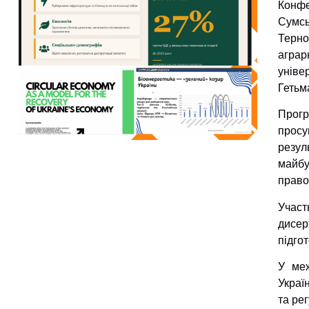
Конфе
Сумс
Терно
аграр
уніве
Гетьм
Прогр
просу
резу
майбу
право
Участ
дисер
підго
У меж
Украї
та ре