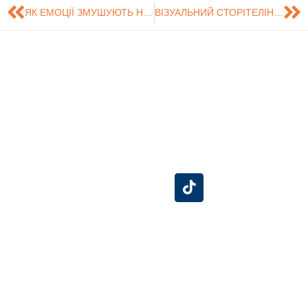
ЯК ЕМОЦІЇ ЗМУШУЮТЬ НАС ЙТИ ДО ЛІКАРЯ? І ЧОМУ СТРАХ ПРАЦЮЄ КРАЩЕ, НІЖ ЗДАЄТЬСЯ?
ВІЗУАЛЬНИЙ СТОРІТЕЛІНГ У МЕДІА: ЛЕКЦІЯ-ПРАКТИКУМ ВІД ДЕНИСА КРИВОПИШИНА
Знайдіть нас на
Розробка сайту -
Сумський
карті
Центр технічного
Державний
обслуговування
Університет
інформаційних
систем (ЦТОІС).
СумДУ
БіЕМ
Конгрес-центр
Бібліотека
Розклад
Особистий кабінет
Університетська клініка