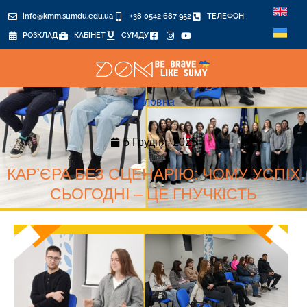
info@kmm.sumdu.edu.ua
+38 0542 687 952
ТЕЛЕФОН
РОЗКЛАД
КАБІНЕТ
СУМДУ
Головна
5 Грудня, 2025
КАР’ЄРА БЕЗ СЦЕНАРІЮ: ЧОМУ УСПІХ
СЬОГОДНІ – ЦЕ ГНУЧКІСТЬ