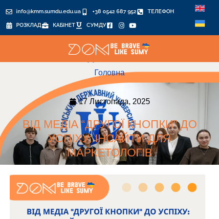
info@kmm.sumdu.edu.ua
+38 0542 687 952
ТЕЛЕФОН
РОЗКЛАД
КАБІНЕТ
СУМДУ
Головна
17 Листопада, 2025
ВІД МЕДІА “ДРУГОЇ КНОПКИ” ДО
УСПІХУ: ІНСАЙТИ ДЛЯ
МАРКЕТОЛОГІВ