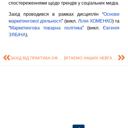
спостереженнями щодо трендів у соціальних медіа.
Захід проводився в рамках дисциплін “
Основи
маркетингової діяльності
” (викл.
Лілія ХОМЕНКО
) та
“
Маркетингова товарна політика
” (викл.
Євгенія
ЗЯБІНА
).
ЗАХІД ВІД ПРАКТИКА ОФЛАЙН “СОЦІАЛЬНІ МЕРЕЖІ ЯК ІНСТРУМЕНТ МАРКЕТИНГОВИХ ТА СОЦІАЛЬНИХ КОМУНІКАЦІЙ У ЦИФРОВУ ЕПОХУ”
ВІТАЄМО НАШИХ НЕВГАМОВНИХ, КРЕАТИВНИХ І СТІЙКИХ СТУДЕНТІВ-МАРКЕТОЛОГІВ ІЗ ДНЕМ СТУДЕНТА!
Знайдіть нас на
Розробка сайту -
Сумський
карті
Центр технічного
Державний
обслуговування
Університет
інформаційних
систем (ЦТОІС).