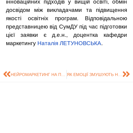
інноваційних підходів у вищій освіті, обмін
досвідом між викладачами та підвищення
якості освітніх програм. Відповідальною
представницею від СумДУ під час підготовки
цієї заявки є д.е.н., доцентка кафедри
маркетингу
Наталія ЛЕТУНОВСЬКА
.
НЕЙРОМАРКЕТИНГ НА ПРАКТИЦІ: НЕВГАМОВНІ АСПІРАНТИ ПРОСЛУХАЛИ ЛЕКЦІЮ ВІД ЗАСНОВНИЦІ КОМПАНІЇ «NEURO-KNOWLEDGE»
ЯК ЕМОЦІЇ ЗМУШУЮТЬ НАС ЙТИ ДО ЛІКАРЯ? І ЧОМУ СТРАХ ПРАЦЮЄ КРАЩЕ, НІЖ ЗДАЄТЬСЯ?
Знайдіть нас на
Розробка сайту -
Сумський
карті
Центр технічного
Державний
обслуговування
Університет
інформаційних