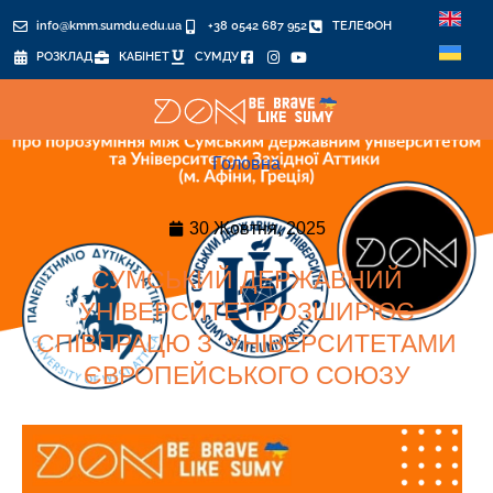
info@kmm.sumdu.edu.ua
+38 0542 687 952
ТЕЛЕФОН
РОЗКЛАД
КАБІНЕТ
СУМДУ
Головна
30 Жовтня, 2025
СУМСЬКИЙ ДЕРЖАВНИЙ
УНІВЕРСИТЕТ РОЗШИРЮЄ
СПІВПРАЦЮ З УНІВЕРСИТЕТАМИ
ЄВРОПЕЙСЬКОГО СОЮЗУ