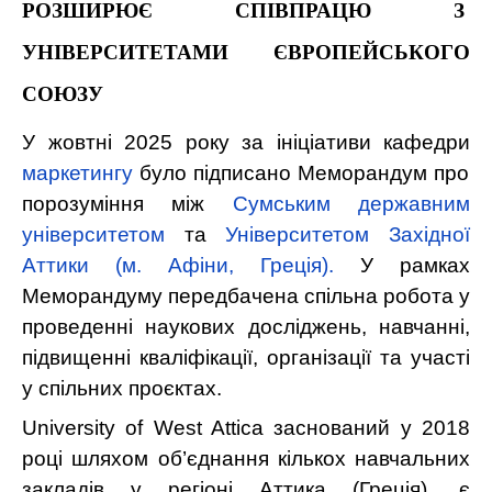
РОЗШИРЮЄ СПІВПРАЦЮ З
УНІВЕРСИТЕТАМИ ЄВРОПЕЙСЬКОГО
СОЮЗУ
У жовтні 2025 року за ініціативи
кафедри
маркетингу
було підписано Меморандум про
порозуміння між
Сумським державним
університетом
та
Університетом Західної
Аттики (м. Афіни, Греція).
У рамках
Меморандуму передбачена спільна робота у
проведенні наукових досліджень, навчанні,
підвищенні кваліфікації, організації та участі
у спільних проєктах.
University of West Attica заснований у 2018
році шляхом об’єднання кількох навчальних
закладів у регіоні Аттика (Греція), є