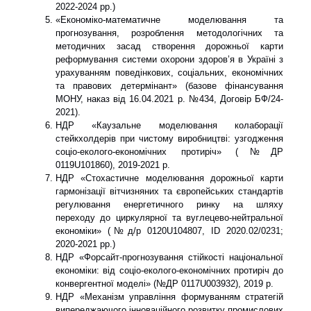
2022-2024 рр.)
«Економіко-математичне моделювання та
прогнозування, розроблення методологічних та
методичних засад створення дорожньої карти
реформування системи охорони здоров’я в Україні з
урахуванням поведінкових, соціальних, економічних
та правових детермінант» (базове фінансування
МОНУ, наказ від 16.04.2021 р. №434, Договір БФ/24-
2021).
НДР «Каузальне моделювання колаборації
стейкхолдерів при чистому виробництві: узгодження
соціо-еколого-економічних протиріч» (№ДР
0119U101860), 2019-2021 р.
НДР «Стохастичне моделювання дорожньої карти
гармонізації вітчизняних та європейських стандартів
регулювання енергетичного ринку на шляху
переходу до циркулярної та вуглецево-нейтральної
економіки» (№д/р 0120U104807, ID 2020.02/0231;
2020-2021 рр.)
НДР «Форсайт-прогнозування стійкості національної
економіки: від соціо-еколого-економічних протиріч до
конвергентної моделі» (№ДР 0117U003932), 2019 р.
НДР «Механізм управління формуванням стратегій
випереджаючого інноваційного розвитку промислових