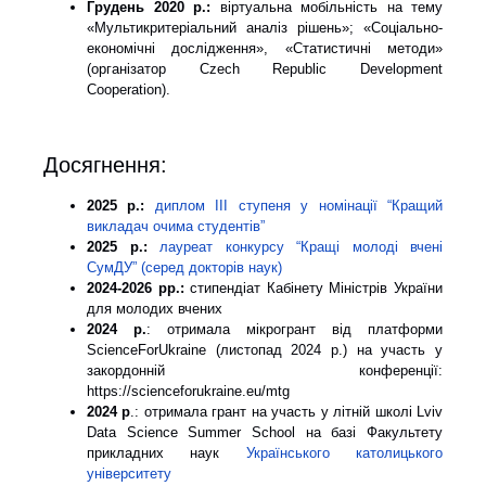
Грудень 2020 р.:
віртуальна мобільність на тему
«Мультикритеріальний аналіз рішень»; «Соціально-
економічні дослідження», «Статистичні методи»
(організатор Czech Republic Development
Cooperation).
Досягнення:
2025 р.:
диплом ІІІ ступеня у номінації “Кращий
викладач очима студентів”
2025 р.:
лауреат конкурсу “Кращі молоді вчені
СумДУ” (серед докторів наук)
2024-2026 рр.:
стипендіат Кабінету Міністрів України
для молодих вчених
2024 р.
: отримала мікрогрант від платформи
ScienceForUkraine (листопад 2024 р.) на участь у
закордонній конференції:
https://scienceforukraine.eu/mtg
2024 р
.: отримала грант на участь у літній школі Lviv
Data Science Summer School на базі Факультету
прикладних наук
Українського католицького
університету