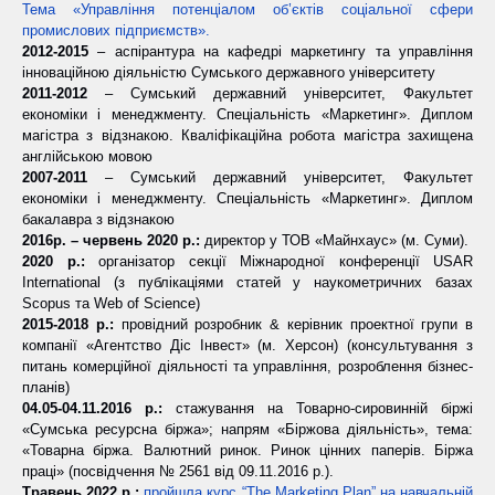
Тема «Управління потенціалом об’єктів соціальної сфери
промислових підприємств».
2012-2015
– аспірантура на кафедрі маркетингу та управління
інноваційною діяльністю Сумського державного університету
2011-2012
– Сумський державний університет, Факультет
економіки і менеджменту. Спеціальність «Маркетинг». Диплом
магістра з відзнакою. Кваліфікаційна робота магістра захищена
англійською мовою
2007-2011
– Сумський державний університет, Факультет
економіки і менеджменту. Спеціальність «Маркетинг». Диплом
бакалавра з відзнакою
2016р. – червень 2020 р.:
директор у ТОВ «Майнхаус» (м. Суми).
2020 р.:
організатор секції Міжнародної конференції USAR
International (з публікаціями статей у наукометричних базах
Scopus та Web of Science)
2015-2018 р.:
провідний розробник & керівник проектної групи в
компанії «Агентство Діс Інвест» (м. Херсон) (консультування з
питань комерційної діяльності та управління, розроблення бізнес-
планів)
04.05-04.11.2016 р.:
стажування на Товарно-сировинній біржі
«Сумська ресурсна біржа»; напрям «Біржова діяльність», тема:
«Товарна біржа. Валютний ринок. Ринок цінних паперів. Біржа
праці» (посвідчення № 2561 від 09.11.2016 р.).
Травень 2022 р.:
пройшла курс “The Marketing Plan” на навчальній