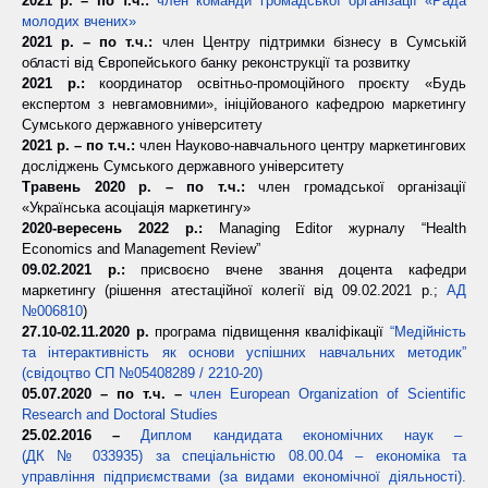
2021 р. – по т.ч.:
член команди громадської організації «Рада
молодих вчених»
2021 р. – по т.ч.:
член Центру підтримки бізнесу в Сумській
області від Європейського банку реконструкції та розвитку
2021 р.:
координатор освітньо-промоційного проєкту «Будь
експертом з невгамовними», ініційованого кафедрою маркетингу
Сумського державного університету
2021 р. – по т.ч.:
член Науково-навчального центру маркетингових
досліджень Сумського державного університету
Травень 2020 р. – по т.ч.:
член громадської організації
«Українська асоціація маркетингу»
2020-вересень 2022 р.:
Managing Editor журналу “Health
Economics and Management Review”
09.02.2021 р.:
присвоєно вчене звання доцента кафедри
маркетингу (рішення атестаційної колегії від 09.02.2021 р.;
АД
№006810
)
27.10-02.11.2020 р.
програма підвищення кваліфікації
“Медійність
та інтерактивність як основи успішних навчальних методик”
(свідоцтво СП №05408289 / 2210-20)
05.07.2020 – по т.ч. –
член European Organization of Scientific
Research and Doctoral Studies
25.02.2016 –
Диплом кандидата економічних наук –
(ДК № 033935) за спеціальністю 08.00.04 – економіка та
управління підприємствами (за видами економічної діяльності).