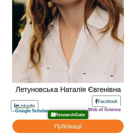
Летуновська Наталія Євгенівна
Facebook
LinkedIn
Scopus
ORCID
Web of Science
Google Scholar
ResearchGate
Публікації