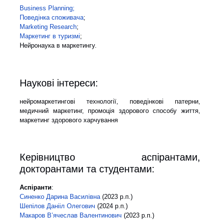
Business Planning;
Поведінка споживача
;
Marketing Research
;
Маркетинг в туризмі
;
Нейронаука в маркетингу.
Наукові інтереси:
нейромаркетингові технології, поведінкові патерни,
медичний маркетинг, промоція здорового способу життя,
маркетинг здорового харчування
Керівництво аспірантами,
докторантами та студентами:
Аспіранти
:
Синенко Дарина Василівна
(2023 р.п.)
Шепілов Данііл Олегович
(2024 р.п.)
Макаров В’ячеслав Валентинович
(2023 р.п.)