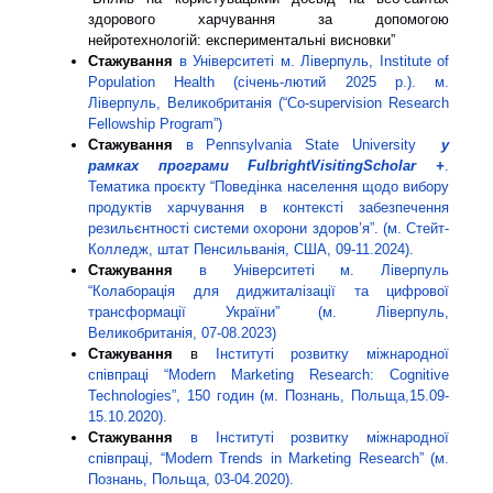
здорового харчування за допомогою
нейротехнологій: експериментальні висновки”
Стажування
в Університеті м. Ліверпуль, Institute of
Population Health (січень-лютий 2025 р.). м.
Ліверпуль, Великобританія (“Co-supervision Research
Fellowship Program”)
Стажування
в Pennsylvania State University
у
рамках програми
Fulbright
Visiting
Sc
holar
+
.
Тематика проєкту “Поведінка населення щодо вибору
продуктів харчування в контексті забезпечення
резильєнтності системи охорони здоров’я”. (м. Стейт-
Колледж, штат Пенсильванія, США, 09-11.2024).
Стажування
в Університеті м. Ліверпуль
“Колаборація для диджиталізації та цифрової
трансформації України” (м. Ліверпуль,
Великобританія, 07-08.2023)
Стажування
в
Інституті розвитку міжнародної
співпраці “Modern Marketing Research: Cognitive
Technologies”, 150 годин (м. Познань, Польща,15.09-
15.10.2020).
Стажування
в Інституті розвитку міжнародної
співпраці,
“Modern Trends in Marketing Research”
(м.
Познань, Польща, 03-04.2020).