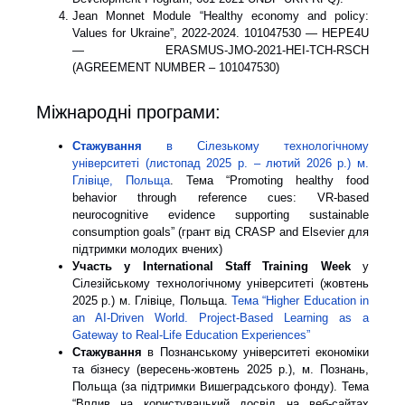
Jean Monnet Module “Healthy economy and policy:
Values for Ukraine”, 2022-2024. 101047530 — HEPE4U
— ERASMUS-JMO-2021-HEI-TCH-RSCH
(AGREEMENT NUMBER – 101047530)
Міжнародні програми:
Стажування
в Сілезькому технологічному
університеті (листопад 2025 р. – лютий 2026 р.) м.
Глівіце, Польща
. Тема “Promoting healthy food
behavior through reference cues: VR-based
neurocognitive evidence supporting sustainable
consumption goals” (грант від CRASP and Elsevier для
підтримки молодих вчених)
Участь у International Staff Training Week
у
Сілезійському технологічному університеті (жовтень
2025 р.) м. Глівіце, Польща.
Тема “Higher Education in
an AI-Driven World. Project-Based Learning as a
Gateway to Real-Life Education Experiences”
Стажування
в Познанському університеті економіки
та бізнесу (вересень-жовтень 2025 р.), м. Познань,
Польща (за підтримки Вишеградського фонду). Тема
“Вплив на користувацький досвід на веб-сайтах