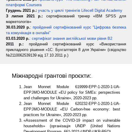
платформі Coursera
Грудень 2021 р.:
участь у циклі тренінгів Lifecell Digital Academy
З липня 2021 р.:
сертифікований тренер «IBM SPSS для
маркетологів»
30.03.2020 р.
:
пройдений сертифікований курс “Цифрова безпека
та комунікація в онлайні”
03.03.2020 р.
: сертифікат знання англійської мови рівня В2
2011 р.:
пройдений сертифікований курс «Використання
прикладного рішення «1С: Бухгалтерія 8 для України» (свідоцтво
№2110062539139 від 17.10.2011 р.)
Міжнародні грантові проєкти:
.
Jean Monnet Module 619999-EPP-1-2020-1-UA-
EPPJMO-MODULE «EU policy for SMEs: perspectives
and challenges for Ukraine», 2020-2023 рр.
Jean Monnet Module 620232-EPP-1-2020-1-UA-
EPPJMO-MODULE «EU Carbon-free economy: best
practices for Ukraine», 2020-2023 рр.
«Assessment of the COVID-19 impact on vulnerable
households» (організація UNDP (United Nations
Development Program, 661-2021-UNDP-UKR-RFQ).