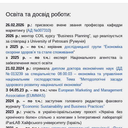
Освіта та досвід роботи:
26.02.2026 р.:
присвоєно вчене звання професора кафедри
маркетингу (
АД №007310
)
2026 р.:
ментор COIL курсу “Business Planning”, що реалізується
за співпраці з University of Petrosani (Румунія)
з 2025 р. – по т.ч.:
керівник
дослідницької групи “Економіка
охорони здоров’я та стале споживання
“
з 2025 р. – по т.ч.:
експерт Національного агентства із
забезпечення якості освіти
21.02.2024 р.:
отримала
диплом доктора економічних наук (ДД
№013239 за спеціальністю 08.00.03 – економіка та управління
національним господарством. Тема “Методологічні засади
здорового розвитку національної економіки”
З 04.05.23 р. – по т.ч.:
член
European Marketing and Management
Association (EUMMAS)
2024 р. – по т.ч.:
заступник головного редактора фахового
журналу
“Economic Sustainability and Business Practices”
2023 р.:
участь в україно-ізраїльському проєкті «Україна без
хронічного болю» спільно з колегами з Інтегративної лабораторії
iPanLAB Хайфського університету (Ізраїль)