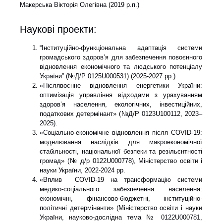
Макерська Вікторія Олегівна (2019 р.п.)
Наукові проекти:
“Інституційно-функціональна адаптація системи
громадського здоров’я для забезпечення повоєнного
відновлення економічного та людського потенціалу
України” (№Д/Р 0125U000531) (2025-2027 рр.)
«Післявоєнне відновлення енергетики України:
оптимізація управління відходами з урахуванням
здоров’я населення, екологічних, інвестиційних,
податкових детермінант» (№Д/Р 0123U100112, 2023–
2025).
«Соціально-економічне відновлення після
COVID
-19:
моделювання на
слідків для макроекономічної
стабільності, національної безпеки та резільєнтності
громад» (№ д
/р 0122
U
000778), Міністерство освіти і
науки України, 2022-2024 рр.
«Вплив COVID-19 на трансформацію системи
медико-соціального забезпечення населення:
економічні, фінансово-бюджетні, інституційно-
політичні детермінанти» (Міністерство освіти і науки
України, науково-дослідна тема № 0122U000781,