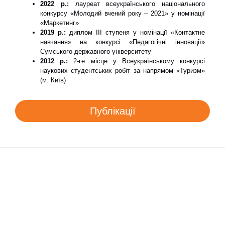
2022 р.:
лауреат всеукраїнського національного
конкурсу «Молодий вчений року – 2021» у номінації
«Маркетинг»
2019 р.:
диплом ІІІ ступеня у номінації «Контактне
навчання» на конкурсі «Педагогічні інновації»
Сумського державного університету
2012 р.:
2-ге місце у Всеукраїнському конкурсі
наукових студентських робіт за напрямом «Туризм»
(м. Київ)
Публікації
Знайдіть нас на
Розробка сайту -
Сумський
карті
Центр технічного
Державний
обслуговування
Університет