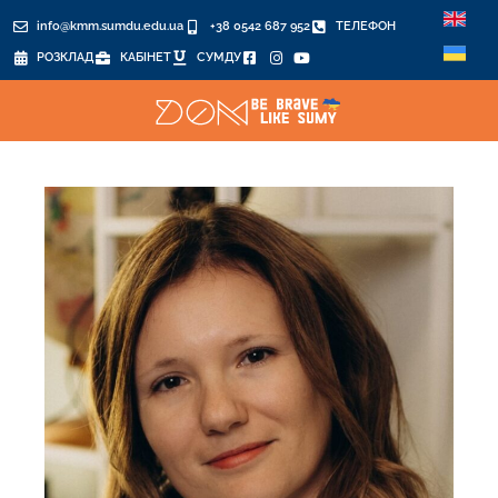
info@kmm.sumdu.edu.ua
+38 0542 687 952
ТЕЛЕФОН
РОЗКЛАД
КАБІНЕТ
СУМДУ