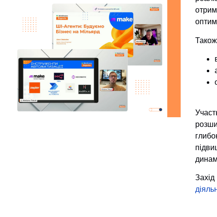
отрим
оптим
Також
Участ
розши
глиб
підви
динам
Захід
діяль