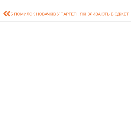
5 ПОМИЛОК НОВАЧКІВ У ТАРГЕТІ, ЯКІ ЗЛИВАЮТЬ БЮДЖЕТ
Знайдіть нас на карті
Розробка сайту - Це
обслуговування і
систем (ЦТ
СумДУ
БіЕМ
Ко
Дистанційне
Нав