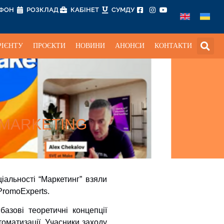
ЕФОН
РОЗКЛАД
КАБІНЕТ
СУМДУ
РІЄНТУ
ПРОЄКТИ
НОВИНИ
АНОНСИ
КОНТАКТИ
 MARKETING
іальності “Маркетинг” взяли
PromoExperts.
азові теоретичні концепції
томатизації. Учасники заходу