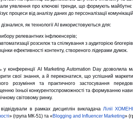
али уявлення про ключові тренди, що формують майбутнє пр
ізує процеси від аналізу даних до персоналізації комунікацій
 дізналися, як технології AI використовуються для:
вибору релевантних інфлюенсерів;
автоматизації розсилок та спілкування з аудиторією блогерів
оцінки ефективності контенту, створеного лідерами думок.
ь у конференції AI Marketing Automation Day дозволила 
рити свої знання, а й переконатися, що успішний маркет
окого розуміння та практичного застосування передов
щенню їхньої конкурентоспроможності та формуванню навич
ічному світовому ринку.
 відвідували в рамках дисциплін викладача
Лілії ХОМЕ
ності
» (група МК-51) та «
Blogging and Influencer Marketing
» (г