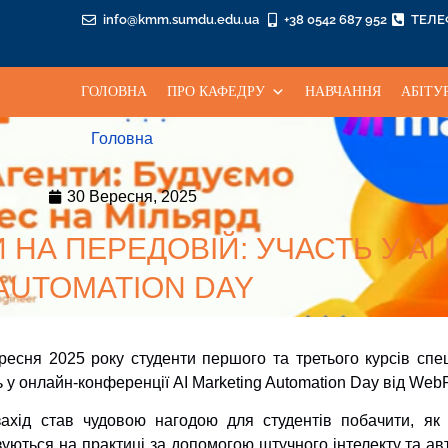
info@kmm.sumdu.edu.ua
+38 0542 687 952
ТЕЛ
ГОЛОВНА
ПРО КАФЕДРУ
НАВЧАННЯ
АБІТУ
Головна
30 Вересня, 2025
НА ПЕРЕДОВІЙ: УЧАСТЬ У AI
AUTOMATION DAY
ресня 2025 року студенти першого та третього курсів спец
ь у онлайн-конференції AI Marketing Automation Day від Web
ахід став чудовою нагодою для студентів побачити, як б
зуються на практиці за допомогою штучного інтелекту та ав