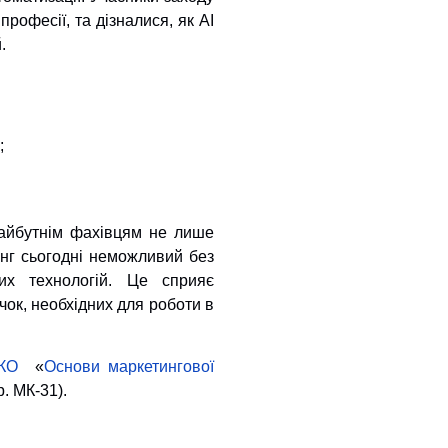
офесії, та дізналися, як AI
.
;
майбутнім фахівцям не лише
инг сьогодні неможливий без
их технологій. Це сприяє
ок, необхідних для роботи в
НКО
«
Основи маркетингової
р. МК-31).