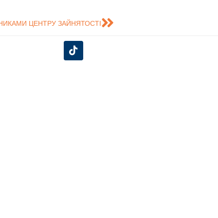
ВНИКАМИ ЦЕНТРУ ЗАЙНЯТОСТІ
єднуйся до нас у соціальних
мережах!
Університетська клініка
портивний клуб
нту.
о