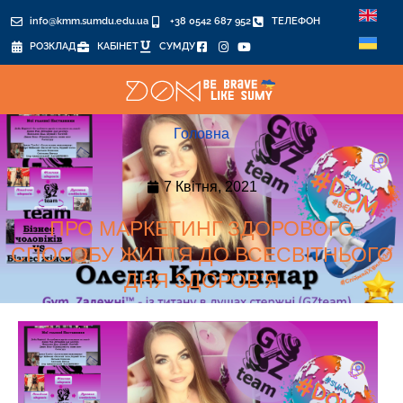
info@kmm.sumdu.edu.ua
+38 0542 687 952
ТЕЛЕФОН
РОЗКЛАД
КАБІНЕТ
СУМДУ
Головна
7 Квітня, 2021
ПРО МАРКЕТИНГ ЗДОРОВОГО
СПОСОБУ ЖИТТЯ ДО ВСЕСВІТНЬОГО
ДНЯ ЗДОРОВ’Я