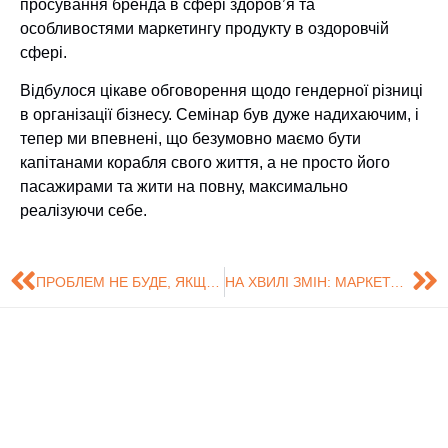
просування бренда в сфері здоров’я та
особливостями маркетингу продукту в оздоровчій
сфері.
Відбулося цікаве обговорення щодо гендерної різниці
в організації бізнесу. Семінар був дуже надихаючим, і
тепер ми впевнені, що безумовно маємо бути
капітанами корабля свого життя, а не просто його
пасажирами та жити на повну, максимально
реалізуючи себе.
ПРОБЛЕМ НЕ БУДЕ, ЯКЩО ТИ ЇХ НЕ СТВОРИШ
НА ХВИЛІ ЗМІН: МАРКЕТОЛОГИ ОБГОВОРЮЮТЬ 3RD-PARTY COOKIES
Знайдіть нас на
Розробка сайту -
Сумський
карті
Центр технічного
Державний