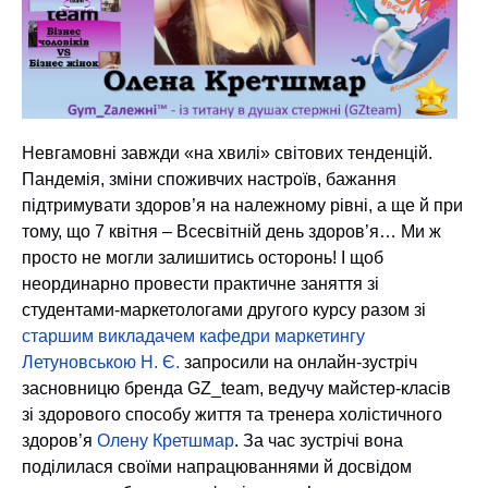
Невгамовні завжди «на хвилі» світових тенденцій.
Пандемія, зміни споживчих настроїв, бажання
підтримувати здоров’я на належному рівні, а ще й при
тому, що 7 квітня – Всесвітній день здоров’я… Ми ж
просто не могли залишитись осторонь! І щоб
неординарно провести практичне заняття зі
студентами-маркетологами другого курсу разом зі
старшим викладачем кафедри маркетингу
Летуновською Н. Є.
запросили на онлайн-зустріч
засновницю бренда GZ_team, ведучу майстер-класів
зі здорового способу життя та тренера холістичного
здоров’я
Олену Кретшмар
. За час зустрічі вона
поділилася своїми напрацюваннями й досвідом