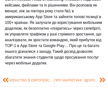
кейсами, фейлами та їх рішеннями. Він розповів як
менше, ніж за півтора року стати №1 в
американському App Store та зайняти топові позиції в
100+ країнах. Як залучати до користування мобільним
додатком, як безоплатно «піаритись» через селебріті,
як управляти трафіком у разі стрімкого зростання, що
аналізувати, як зростати командою, який прибуток від
TOP-1 в App Store та Google Play… Про це та багато
іншого дізналися з заходу. Такий досвід дозволяє
збагатити знання студентів щодо просування послуг
через мобільні додатки.
ЧЛЕНСТВО В ЄВРОПЕЙСЬКІЙ АСОЦІАЦІЇ МАРКЕТИНГУ ТА МЕНЕДЖМЕНТУ
ПРО МАРКЕТИНГ ЗДОРОВОГО СПОСОБУ ЖИТТЯ ДО ВСЕСВІТНЬОГО ДНЯ ЗДОРОВ’Я