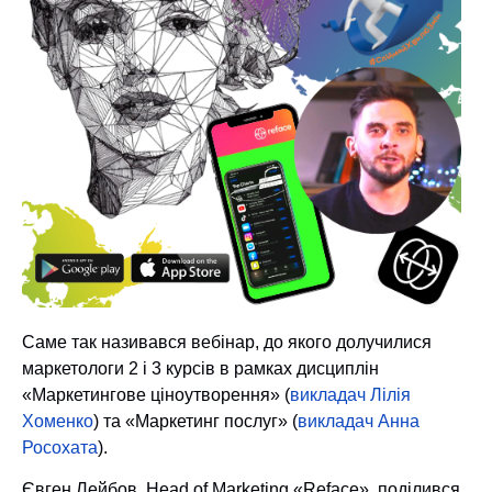
Саме так називався вебінар, до якого долучилися
маркетологи 2 і 3 курсів в рамках дисциплін
«Маркетингове ціноутворення» (
викладач Лілія
Хоменко
) та «Маркетинг послуг» (
викладач Анна
Росохата
).
Євген Лейбов, Head of Marketing «Reface», поділився