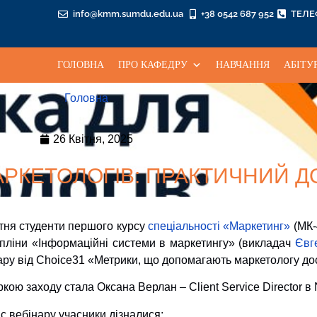
info@kmm.sumdu.edu.ua
+38 0542 687 952
ТЕЛ
ГОЛОВНА
ПРО КАФЕДРУ
НАВЧАННЯ
АБІТУ
Головна
26 Квітня, 2025
АРКЕТОЛОГІВ: ПРАКТИЧНИЙ Д
ітня студенти першого курсу
спеціальності «Маркетинг»
(МК-
пліни «Інформаційні системи в маркетингу» (викладач
Євг
ару від Choice31 «Метрики, що допомагають маркетологу дос
ркою заходу стала Оксана Верлан – Client Service Director в
ас вебінару учасники дізналися: