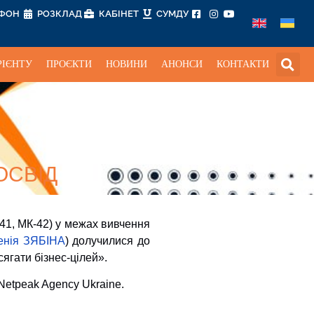
ЕФОН
РОЗКЛАД
КАБІНЕТ
СУМДУ
РІЄНТУ
ПРОЄКТИ
НОВИНИ
АНОНСИ
КОНТАКТИ
ОСВІД
41, МК-42) у межах вивчення
енія ЗЯБІНА
) долучилися до
ягати бізнес-цілей».
 Netpeak Agency Ukraine.