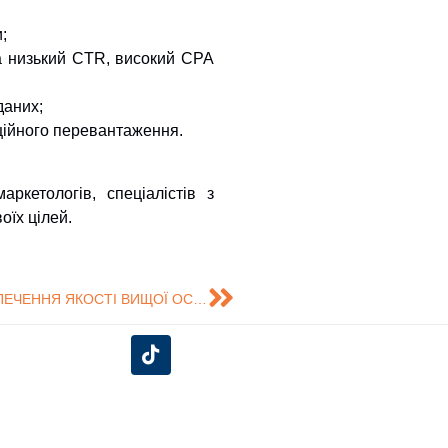
;
а низький CTR, високий CPA
даних;
ційного перевантаження.
кетологів, спеціалістів з
оїх цілей.
УЧАСТЬ У ФАХОВОМУ СЕМІНАРІ ЩОДО ЗАБЕЗПЕЧЕННЯ ЯКОСТІ ВИЩОЇ ОСВІТИ З ЕКОНОМІКИ ТА МЕНЕДЖМЕНТУ
єднуйся до нас у соціальних
мережах!