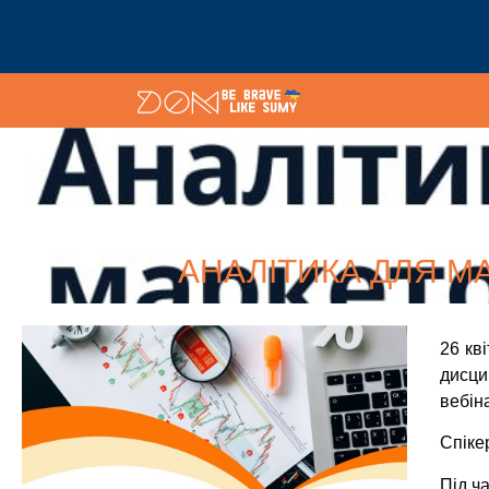
АНАЛІТИКА ДЛЯ М
26 кв
дисци
вебін
Спіке
Під ч