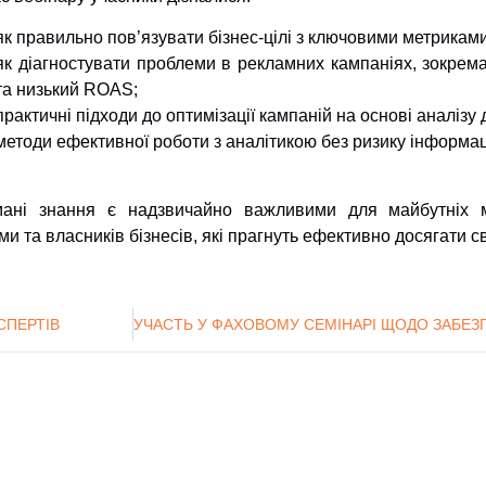
як правильно пов’язувати бізнес-цілі з ключовими метриками
як діагностувати проблеми в рекламних кампаніях, зокрем
та низький ROAS;
практичні підходи до оптимізації кампаній на основі аналізу 
методи ефективної роботи з аналітикою без ризику інформа
ані знання є надзвичайно важливими для майбутніх мар
ми та власників бізнесів, які прагнуть ефективно досягати св
КСПЕРТІВ
нтр технічного
Сумський Державний
При
нформаційних
Університет