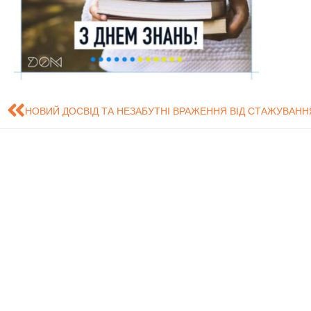
Знайдіть нас на карті
Розробка сайту - Це
обслуговування і
систем (ЦТ
СумДУ
БіЕМ
Ко
Дистанційне