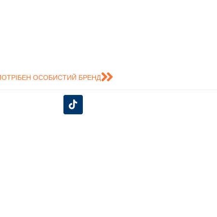
ПОТРІБЕН ОСОБИСТИЙ БРЕНД
єднуйся до нас у соціальних
мережах!
Університетська клініка
портивний клуб