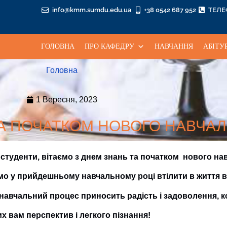
info@kmm.sumdu.edu.ua
+38 0542 687 952
ТЕЛ
ГОЛОВНА
ПРО КАФЕДРУ
НАВЧАННЯ
АБІТУ
Головна
1 Вересня, 2023
ТА ПОЧАТКОМ НОВОГО НАВЧАЛ
 студенти, вітаємо з днем знань та початком нового на
о у прийдешньому навчальному році втілити в життя в
навчальний процес приносить радість і задоволення, кор
х вам перспектив і легкого пізнання!