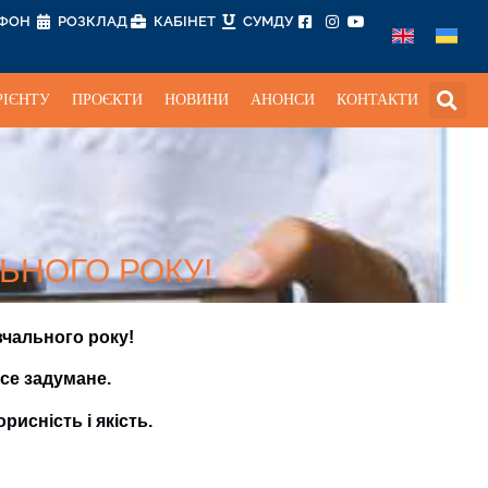
ЕФОН
РОЗКЛАД
КАБІНЕТ
СУМДУ
РІЄНТУ
ПРОЄКТИ
НОВИНИ
АНОНСИ
КОНТАКТИ
ЬНОГО РОКУ!
вчального року!
се задумане.
исність і якість.