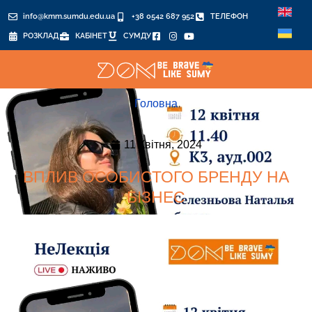
info@kmm.sumdu.edu.ua
+38 0542 687 952
ТЕЛЕФОН
РОЗКЛАД
КАБІНЕТ
СУМДУ
Головна
11 Квітня, 2024
ВПЛИВ ОСОБИСТОГО БРЕНДУ НА
БІЗНЕС