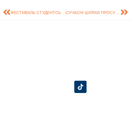
ФЕСТИВАЛЬ СТУДЕНТСЬКИХ ІНІЦІАТИВ «СТУДЕНТИ ДЛЯ ЗЕЛЕНОГО КАМПУСУ»
СУЧАСНІ ШЛЯХИ ПРОСУВАННЯ ПРОДУКЦІЇ І НЕ ТІЛЬКИ…
Знайдіть нас на
Розробка сайту -
Сумський
карті
Центр технічного
Державний
обслуговування
Університет
інформаційних
систем (ЦТОІС).
СумДУ
БіЕМ
Конгрес-центр
Бібліотека
Розклад
Особистий кабінет