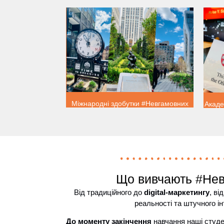
Міжнародні здобутки #Невгамовних
Акаде
Що вивчають #Нев
Від традиційного до
digital-маркетингу
, ві
реальності та штучного і
До моменту закінчення
навчання наші студ