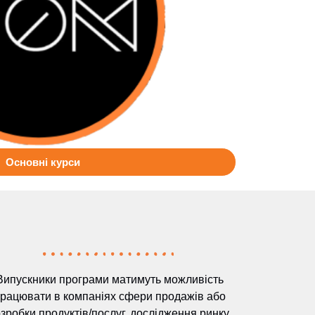
Основні курси
Випускники програми матимуть можливість
рацювати в компаніях сфери продажів або
зробки продуктів/послуг, дослідження ринку,