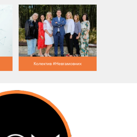
Колектив #Невгамовних