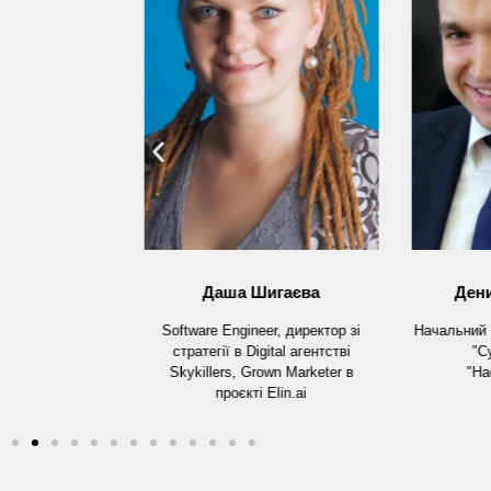
Нестеренко
Даша Шигаєва
Ден
ing в Ломбард
Software Engineer, директор зі
Начальний 
ижка-Неведимка"
стратегії в Digital агентстві
"С
Skykillers, Grown Marketer в
"На
проєкті Elin.ai