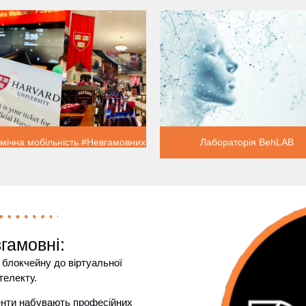
мічна мобільність #Невгамовних
Лабораторія BehLAB
гамовні:
д блокчейну до віртуальної
нтелекту.
енти набувають професійних