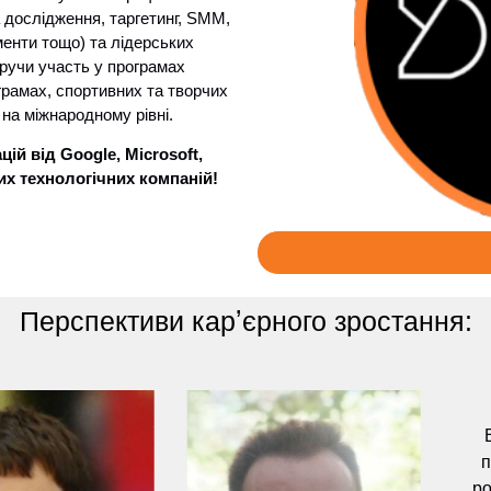
а дослідження, таргетинг, SMM,
ументи тощо) та лідерських
еручи участь у програмах
грамах, спортивних та творчих
 на міжнародному рівні.
ій від Google, Microsoft,
ших технологічних компаній!
Перспективи карʼєрного зростання:
п
ро