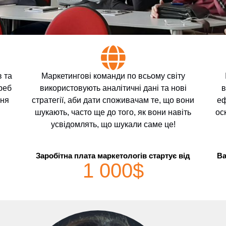
в та
Маркетингові команди по всьому світу
реб
використовують аналітичні дані та нові
в
ння
стратегії, аби дати споживачам те, що вони
еф
шукають, часто ще до того, як вони навіть
ос
усвідомлять, що шукали саме це!
Заробітна плата маркетологів стартує від
Ва
1 000
$