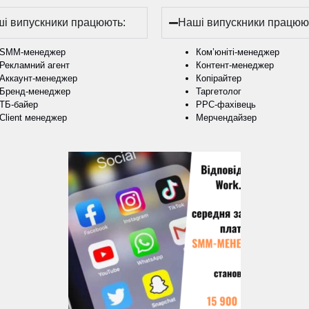
і випускники працюють:
Наші випускники працюю
SMM-менеджер
Ком’юніті-менеджер
Рекламний агент
Контент-менеджер
Аккаунт-менеджер
Копірайтер
Бренд-менеджер
Таргетолог
ТБ-байер
РРС-фахівець
Client менеджер
Мерчендайзер