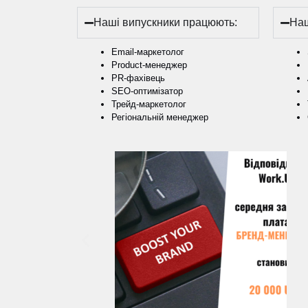
Наші випускники працюють:
Наш
Email-маркетолог
Product-менеджер
PR-фахівець
SEO-оптимізатор
Трейд-маркетолог
Регіональній менеджер