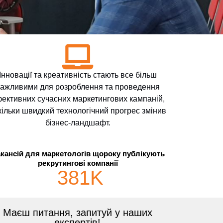
Інновації та креативність стають все більш
ажливими для розроблення та проведення
ективних сучасних маркетингових кампаній,
кільки швидкий технологічний прогрес змінив
бізнес-ландшафт.
кансій для маркетологів щороку публікують
рекрутингові компанії
381
K
Маєш питання, запитуй у наших
експертів!