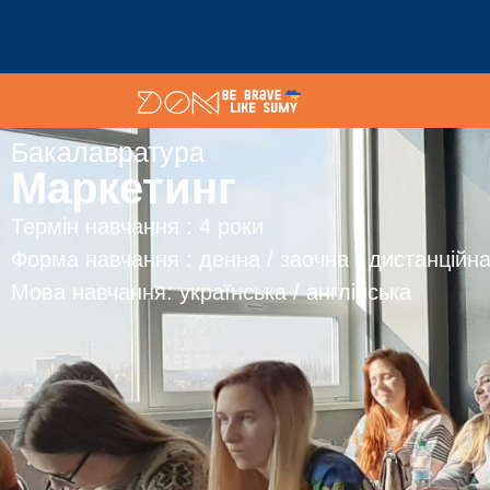
Бакалавратура
Маркетинг
Термін навчання : 4 роки
Форма навчання : денна / заочна / дистанційн
Мова навчання: українська / англійська