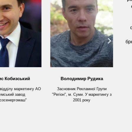
бр
С
неф
Eu
С
ис Кобизський
Володимир Рудика
відділу маркетингу АО
Засновник Рекламної Групи
умський завод
"Регіон", м. Суми. У маркетингу з
сосенергомаш"
2001 року