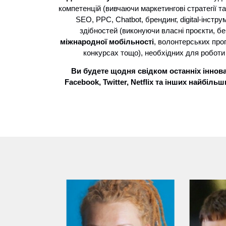
компетенцій (вивчаючи маркетингові стратегії т
SEO, PPC, Chatbot, брендинг, digital-інстр
здібностей (виконуючи власні проєкти, б
міжнародної мобільності
, волонтерських про
конкурсах тощо), необхідних для роботи
Ви будете щодня свідком останніх інновац
Facebook, Twitter, Netflix та інших найбіль