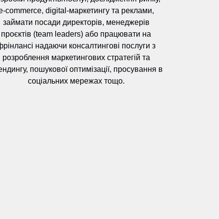
e-commerce, digital-маркетингу та реклами,
займати посади директорів, менеджерів
проєктів (team leaders) або працювати на
фрінлансі надаючи консалтингові послуги з
розроблення маркетингових стратегій та
ендингу, пошукової оптимізації, просування в
Анна Колодка
Юлія Євенко
соціальних мережах тощо.
півзасновниця проєктів з
Директорка рекламно-виробничого
ормальної освіти "Camp in
об'єднання "Шоколад", м. Суми
rope", "Camp in Turkey", м.
тамбул, Туреччина, к.е.н.