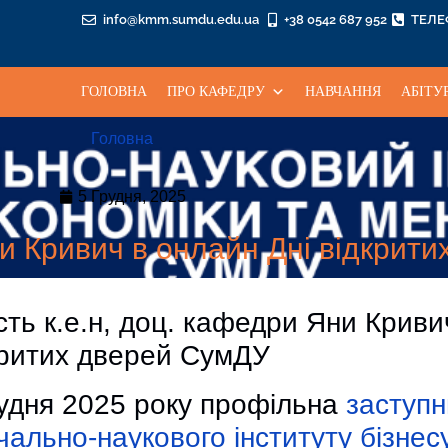
info@kmm.sumdu.edu.ua
+38 0542 687 952
ТЕЛ
ГОЛОВНА
ПРО КАФЕДРУ
НАВЧАННЯ
АБІТУ
Головна
5 Грудня, 2025
ни Кривич в онлайн Дні відкрит
сть к.е.н, доц. кафедри Яни Криви
критих дверей СумДУ
рудня 2025 року профільна
заступ
ально-наукового інституту бізнесу