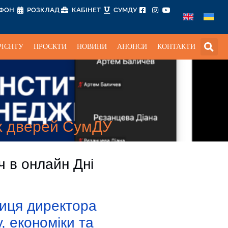
ЕФОН
РОЗКЛАД
КАБІНЕТ
СУМДУ
РІЄНТУ
ПРОЄКТИ
НОВИНИ
АНОНСИ
КОНТАКТИ
их дверей СумДУ
ч в онлайн Дні
ниця директора
, економіки та