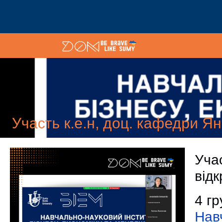
Участь к.е.н, доц. кафедри Я
Уча
від
4 г
Навч