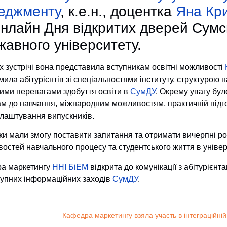
еджменту
, к.е.н., доцентка
Яна Кр
онлайн Дня відкритих дверей Сумс
жавного університету.
х зустрічі вона представила вступникам освітні можливості
ила абітурієнтів зі спеціальностями інституту, структурою 
ими перевагами здобуття освіти в
СумДУ
. Окрему увагу бу
ам до навчання, міжнародним можливостям, практичній підг
лаштування випускників.
ки мали змогу поставити запитання та отримати вичерпні ро
остей навчального процесу та студентського життя в універ
а маркетингу
ННІ БіЕМ
відкрита до комунікації з абітурієн
тупних інформаційних заходів
СумДУ
.