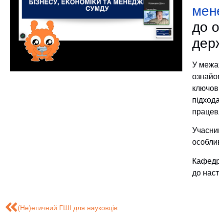
мен
до 
дер
У межа
ознайом
ключов
підход
працев
Учасни
особлив
Кафедр
до нас
(Не)етичний ГШІ для науковців