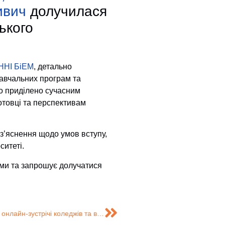
ивич
долучилася
ького
ННІ БіЕМ
, детально
навчальних програм та
ло приділено сучасним
отовці та перспективам
з’яснення щодо умов вступу,
ситеті.
тами та запрошує долучатися
Кафедра маркетингу взяла участь в інтеграційній онлайн-зустрічі коледжів та випускових кафедр СумДУ