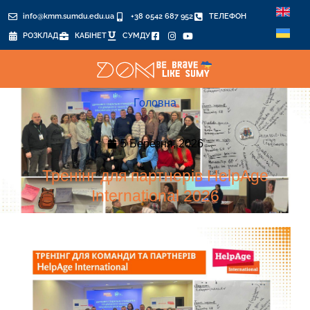
info@kmm.sumdu.edu.ua
+38 0542 687 952
ТЕЛЕФОН
РОЗКЛАД
КАБІНЕТ
СУМДУ
Головна
5 Березня, 2026
Тренінг для партнерів HelpAge
International 2026