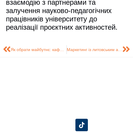
взаємодію з партнерами та
залучення науково-педагогічних
працівників університету до
реалізації проєктних активностей.
Як обрати майбутнє: кафедра маркетингу СумДУ провела онлайн-зустріч зі старшокласниками
Маркетинг із литовським акцентом
Знайдіть нас на
Розробка сайту -
Сумський
карті
Центр технічного
Державний
обслуговування
Університет
інформаційних
систем (ЦТОІС).