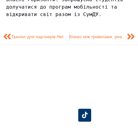
долучатися до програм мобільності та 
відкривати світ разом із СумДУ.
Тренінг для партнерів HelpAge International 2026
Бізнес між тривогами: реальний маркетинг дитячого простору TiMiKids
Знайдіть нас на
Розробка сайту -
Сумський
карті
Центр технічного
Державний
обслуговування
Університет
інформаційних
систем (ЦТОІС).