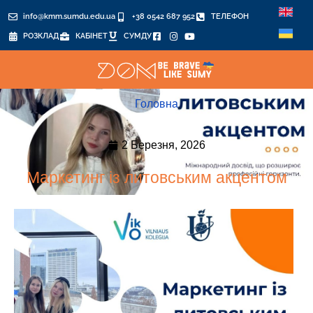
info@kmm.sumdu.edu.ua
+38 0542 687 952
ТЕЛЕФОН
РОЗКЛАД
КАБІНЕТ
СУМДУ
Головна
2 Березня, 2026
Маркетинг із литовським акцентом