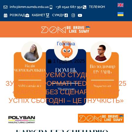
info@kmm.sumdu.edu.ua
+38 0542 687 952
ТЕЛЕФОН
РОЗКЛАД
КАБІНЕТ
СУМДУ
Головна
1 Грудня, 2025
ЗАПРОШУЄМО СТУДЕНТІВ НА
ЗУСТРІЧ У ФОРМАТІ TED TALKS 2025
«КАР’ЄРА БЕЗ СЦЕНАРІЮ: ЧОМУ
УСПІХ СЬОГОДНІ – ЦЕ ГНУЧКІСТЬ»