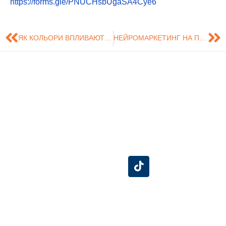
https://forms.gle/PNUCHsbUgaSA4Cye6
ЯК КОЛЬОРИ ВПЛИВАЮТЬ НА РІШЕННЯ? 5 КОЛЬОРІВ – 5 ЕМОЦІЙ, ЯКІ ФОРМУЮТЬ КУПІВЕЛЬНУ ПОВЕДІНКУ
НЕЙРОМАРКЕТИНГ НА ПРАКТИЦІ: НЕВГАМОВНІ АСПІРАНТИ ПРОСЛУХАЛИ ЛЕКЦІЮ ВІД ЗАСНОВНИЦІ КОМПАНІЇ «NEURO-KNOWLEDGE»
Знайдіть нас на
Розробка сайту -
Сумський
карті
Центр технічного
Державний
обслуговування
Університет
інформаційних
систем (ЦТОІС).
СумДУ
БіЕМ
Конгрес-центр
Бібліотека