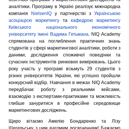
аналітики. Програму в Україні реалізує міжнародна
компанія
NielsenIQ
у партнерстві з
Українською
асоціацією маркетингу
та
кафедрою маркетингу
Київського національного економічного
університету імені Вадима Гетьмана
. NIQ Academy
спрямована на поглиблення практичних знань
студентів у сфері маркетингової аналітики, роботи з
даними, дослідження споживчої поведінки та
сучасних інструментів ринкових вимірювань. Цього
року участь у програмі візьмуть 29 студентів з
різних університетів України, які успішно пройшли
конкурсний відбір. Навчання в межах NIQ Academy
передбачає роботу з реальними кейсами,
взаємодію з експертами-практиками та можливість
глибше зануритися в професійне середовище
маркетингових досліджень.
Щиро вітаємо Амелію Бондаренко та Лізу
Щегельську з цим вагомим досягненням! Бажаємо