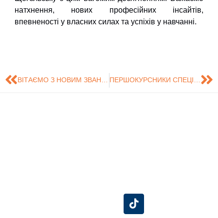
натхнення, нових професійних інсайтів,
впевненості у власних силах та успіхів у навчанні.
ВІТАЄМО З НОВИМ ЗВАННЯМ ТА СТУПЕНЕМ!
ПЕРШОКУРСНИКИ СПЕЦІАЛЬНОСТІ «МАРКЕТИНГ» ОЗНАЙОМИЛИСЯ З МОЖЛИВОСТЯМИ ПРИКЛАДНОЇ ПОВЕДІНКОВОЇ НАУКИ
Знайдіть нас на
Розробка сайту -
Сумський
карті
Центр технічного
Державний
обслуговування
Університет
інформаційних
систем (ЦТОІС).