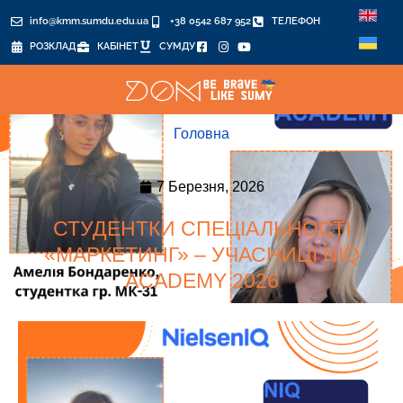
info@kmm.sumdu.edu.ua
+38 0542 687 952
ТЕЛЕФОН
РОЗКЛАД
КАБІНЕТ
СУМДУ
Головна
7 Березня, 2026
СТУДЕНТКИ СПЕЦІАЛЬНОСТІ
«МАРКЕТИНГ» – УЧАСНИЦІ NIQ
ACADEMY 2026