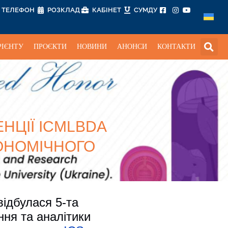
ТЕЛЕФОН
РОЗКЛАД
КАБІНЕТ
СУМДУ
РІЄНТУ
ПРОЄКТИ
НОВИНИ
АНОНСИ
КОНТАКТИ
НЦІЇ ICMLBDA
ОНОМІЧНОГО
відбулася 5-та
ня та аналітики