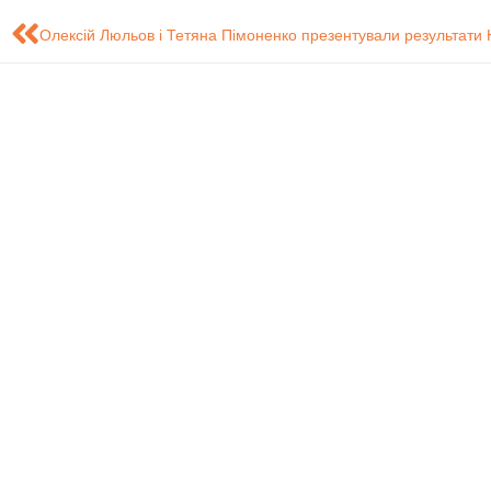
Знайдіть нас на карті
Розробка сайту - Це
обслуговування і
систем (ЦТ
СумДУ
БіЕМ
Ко
Дистанційне
Нав