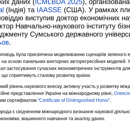
ких даних (
ICMLBDA 2025
), організова
al
(Індія) та
IAASSE
(США). У рамках пле
повіддю виступив доктор економічних на
ктор Навчально-наукового інституту бізн
джменту Сумського державного універ
ьов
.
оповідь була присвячена моделюванню сценаріїв зеленого 
и на основі панельних векторних авторегресійних моделей. 
іал застосування сучасних економетричних інструментів дл
, що сприятимуть сталому розвитку країни.
кий рівень наукового внеску, активну участь у розвитку між
ійне представлення України на міжнародному рівні,
Олексі
им сертифікатом
“Certificate of Distinguished Honor”
.
рода є свідченням міжнародного визнання наукової діяльнос
економіки, машинного навчання та аналізу даних.