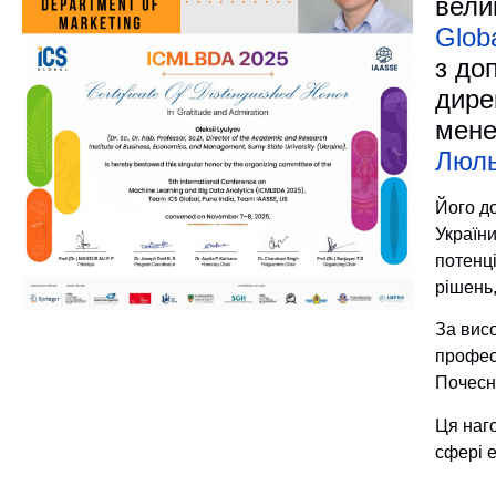
вели
Glob
з до
дире
мене
Люл
Його д
Україн
потенц
рішень
За висо
профес
Почесн
Ця наго
сфері 