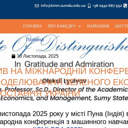
info@kmm.sumdu.edu.ua
+38 0542 687 952
ГОЛОВНА
ПРО КАФЕДРУ
НАВЧАННЯ
АБІТУ
Головна
10 Листопада, 2025
В НА МІЖНАРОДНІЙ КОНФЕРЕ
 МОДЕЛЮВАННЯ ЗЕЛЕНОГО ЕК
РОСТАННЯ УКРАЇНИ
листопада 2025 року у місті Пуна (Індія) 
ародна конференція з машинного навчан