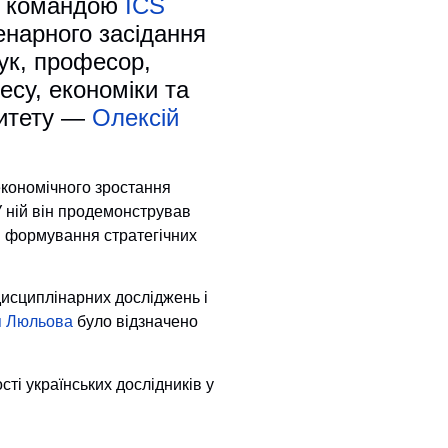
на командою
ICS
нарного засідання
ук, професор,
есу, економіки та
ситету —
Олексій
економічного зростання
У ній він продемонстрував
я формування стратегічних
дисциплінарних досліджень і
я Люльова
було відзначено
ті українських дослідників у