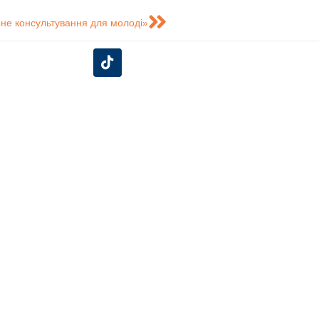
єрне консультування для молоді»
єднуйся до нас у соціальних
мережах!
Університетська клініка
портивний клуб
нту.
о