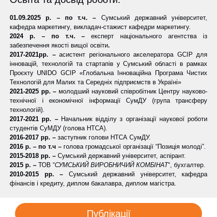
01.09.2025 р. – по т.ч. –
Сумський державний університет,
кафедра маркетингу, викладач-стажист кафедри маркетингу.
2024 р. – по т.ч. –
експерт національного агентства із
забезпечення якості вищої освіти
.
2017-2021рр. –
асистент регіонального акселератора GCIP для
інновацій, технологій та стартапів у Сумський області в рамках
Проєкту UNIDO GCIP «Глобальна Інноваційна Програма Чистих
Технологій для Малих та Середніх підприємств в Україні»
2021-2025 рр. –
молодший науковий співробітник Центру науково-
технічної і економічної інформації СумДУ (група трансферу
технологій).
2017-2021
рр. –
Начальник відділу з організації наукової роботи
студентів СуМДУ (голова НТСА).
2016-2017
рр. –
заступник голови НТСА СумДУ.
2016 р. – по т.ч –
голова громадської організації “Позиція молоді”.
2015-2018 рр. –
Сумський державний університет, аспірант.
2015 р. –
ТОВ “
СУМСЬКИЙ ВИРОБНИЧИЙ КОМБІНАТ
“, бухгалтер.
2010-2015 рр. –
Сумський державний університет, кафедра
фінансів і кредиту, диплом бакалавра, диплом магістра.
Публікації