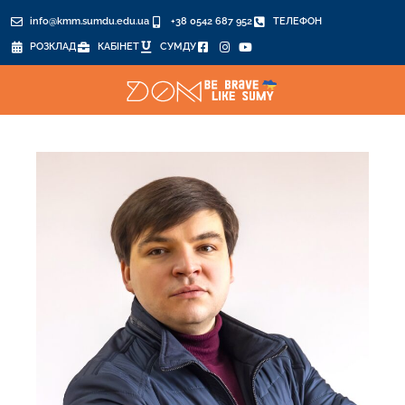
info@kmm.sumdu.edu.ua
+38 0542 687 952
ТЕЛЕФОН
РОЗКЛАД
КАБІНЕТ
СУМДУ