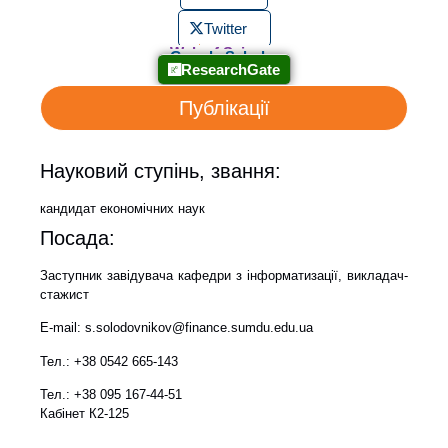
Twitter
Scopus
ORCID
Web of Science
Google Scholar
ResearchGate
Публікації
Науковий ступінь, звання:
кандидат економічних наук
Посада:
Заступник завідувача кафедри з інформатизації, викладач-
стажист
E-mail: s.solodovnikov@finance.sumdu.edu.ua
Тел.: +38 0542 665-143
Тел.: +38 095 167-44-51
Кабінет К2-125