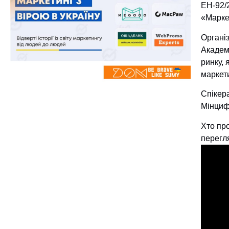
ЕН-92/
«Маркет
Органі
Академі
ринку, 
маркети
Спікер
Мінциф
Хто про
перегл