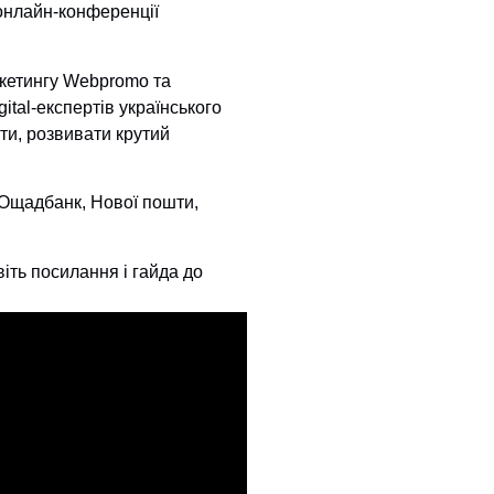
 онлайн-конференції
ркетингу Webpromo та
ital-експертів українського
ти, розвивати крутий
Ощадбанк, Нової пошти,
віть посилання і гайда до