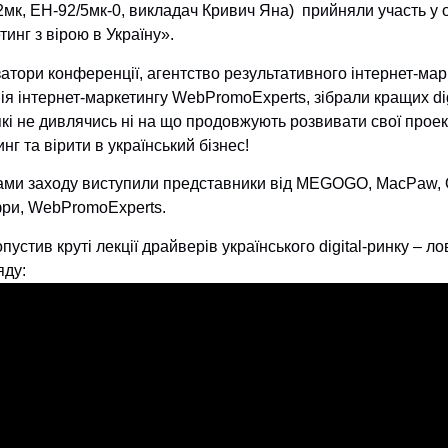
2мк, ЕН-92/5мк-0, викладач Кривич Яна) прийняли участь у
инг з вірою в Україну».
затори конференції, агентство результативного інтернет-ма
я інтернет-маркетингу WebPromoExperts, зібрали кращих dig
які не дивлячись ні на що продовжують розвивати свої проек
нг та вірити в український бізнес!
ами заходу виступили представники від MEGOGO, MacPaw, 
ри, WebPromoExperts.
пустив круті лекції драйверів українського digital-ринку – ло
яду: