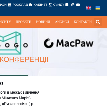
ЕФОН
РОЗКЛАД
КАБІНЕТ
СУМДУ
РІЄНТУ
ПРОЄКТИ
НОВИНИ
АНОНСИ
КОНТАКТИ
-КОНФЕРЕНЦІЇ
є!
логи в межах вивчення
ч Мінченко Марія),
 «Ризикологія» (гр.