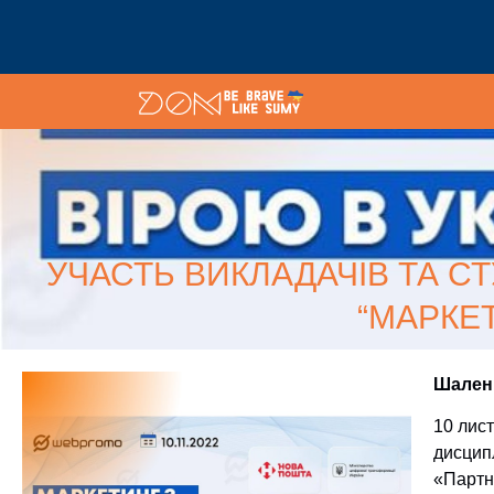
УЧАСТЬ ВИКЛАДАЧІВ ТА С
“МАРКЕТ
Шалени
10 лис
дисципл
«Партне