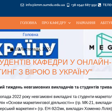
info@kmm.sumdu.edu.ua
+38 0542 687 952
ТЕЛ
ГОЛОВНА
ПРО КАФЕДРУ
НАВЧАННЯ
АБІТУ
Головна
10 Листопада, 2022
ТУДЕНТІВ КАФЕДРИ У ОНЛАЙН
ИНГ З ВІРОЮ В УКРАЇНУ”
й тиждень невгамовних викладачів та студентів трива
топада 2022 року невгамовні викладачі та студенти-маркето
ін «Основи маркетингової діяльності»» (гр. МК-21, виклада
рський маркетинг» (гр. ЕН-92/2мк, викладач Хоменко Лілія),