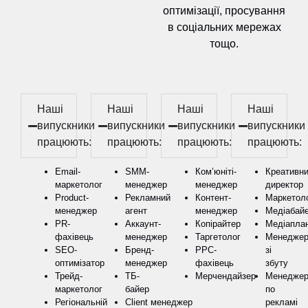
оптимізації, просування
в соціальних мережах
тощо.
Наші
Наші
Наші
Наші
випускники
випускники
випускники
випускники
працюють:
працюють:
працюють:
працюють:
Email-
SMM-
Ком’юніті-
Креативн
маркетолог
менеджер
менеджер
директор
Product-
Рекламний
Контент-
Маркетол
менеджер
агент
менеджер
Медіабай
PR-
Аккаунт-
Копірайтер
Медіапла
фахівець
менеджер
Таргетолог
Менедже
SEO-
Бренд-
РРС-
зі
оптимізатор
менеджер
фахівець
збуту
Трейд-
ТБ-
Мерчендайзер
Менедже
маркетолог
байер
по
Регіональній
Client менеджер
рекламі