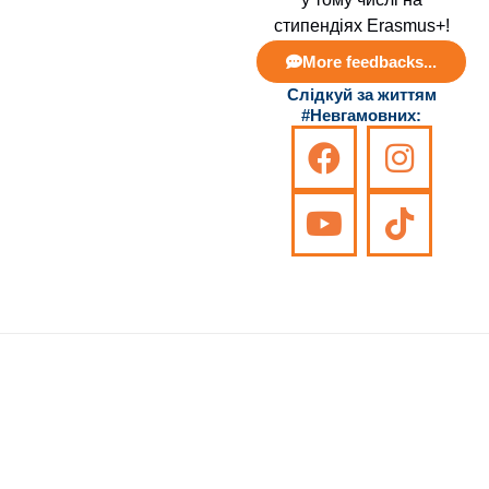
стипендіях Erasmus+
!
More feedbacks...
Слідкуй за життям
#Невгамовних:
Знайдіть нас на
Розробка сайту -
Сумський
карті
Центр технічного
Державний