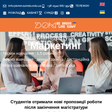
info@kmm.sumdu.edu.ua
+38 0542 687 952
ТЕЛЕФОН
РОЗКЛАД
КАБІНЕТ
СУМДУ
Магістратура
Маркетинг
Термін навчання : 1,5 роки
Форма навчання : денна / заочна / дистанційна
Мова навчання: українська / англійська
Студентів отримали нові пропозиції роботи
після закінчення магістратури