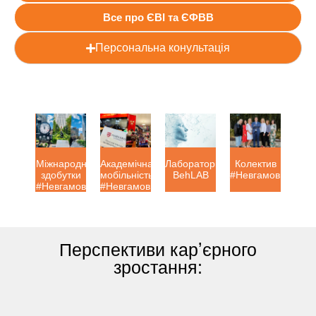
Все про ЄВІ та ЄФВВ
Персональна конультація
Міжнародні
Академічна
Лабораторія
Колектив
здобутки
мобільність
BehLAB
#Невгамовних
#Невгамовних
#Невгамовних
Перспективи карʼєрного
зростання: