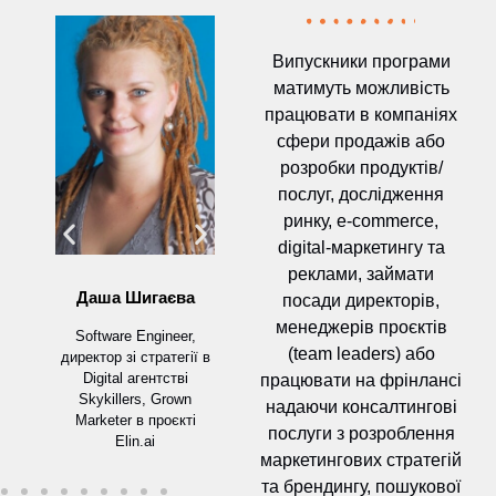
Випускники програми
матимуть можливість
працювати в компаніях
сфери продажів або
розробки продуктів/
послуг, дослідження
Денис Кобизський
Волод
ринку, e-commerce,
digital-маркетингу та
Начальний відділу
Заснов
реклами, займати
маркетингу АО
Групи
Даша Шигаєва
"Сумський завод
Суми. 
посади директорів,
"Насосенергомаш"
2
менеджерів проєктів
Software Engineer,
(team leaders) або
 в
директор зі стратегії в
 та
Digital агентстві
працювати на фрінлансі
а"
Skykillers, Grown
надаючи консалтингові
Marketer в проєкті
послуги з розроблення
Elin.ai
маркетингових стратегій
та брендингу, пошукової