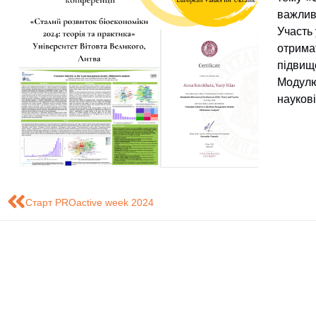
важлив
Участь
отримат
підвищ
Модулю
наукові
Старт PROactive week 2024
Знайдіть нас на карті
Розробка сайту - Це
обслуговування і
систем (ЦТ