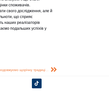
інки споживачів.
ати свого дослідження, але й
ільноти, що сприяє
ть наших реалізаторів
аємо подальших успіхів у
Лекційне заняття до всесвітнього дня здоров’я: продовжуємо щорічну традицію у рамках реалізації модулю Жан Моне
єднуйся до нас у соціальних
мережах!