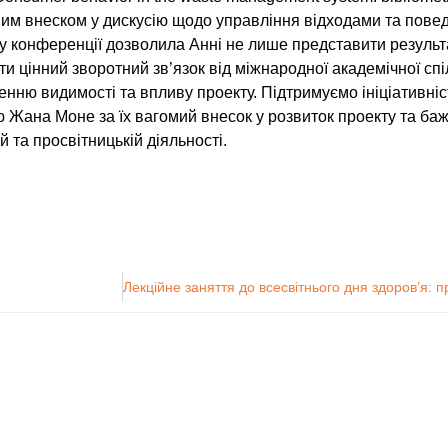
им внеском у дискусію щодо управління відходами та повед
 у конференції дозволила Анні не лише представити результ
и цінний зворотний зв’язок від міжнародної академічної сп
енню видимості та впливу проекту. Підтримуємо ініціативніс
 Жана Моне за їх вагомий внесок у розвиток проекту та баж
й та просвітницькій діяльності.
нтр технічного
Сумський Державний
При
нформаційних
Університет
ОІС).