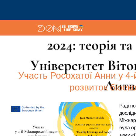
Участь Росохатої Анни у 4
розвиток біоеко
Раді по
дослід
Міжнаро
була о
тему «C