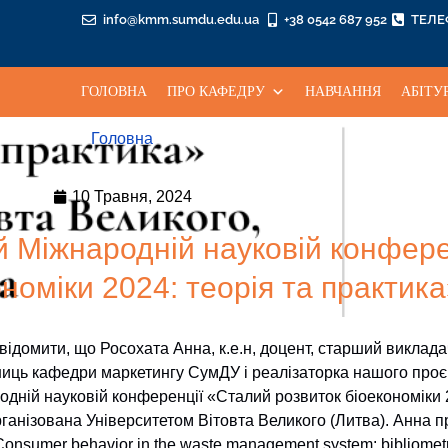
info@kmm.sumdu.edu.ua
+38 0542 687 952
ТЕЛ
ГОЛОВНА
ПРО КАФЕДРУ
НАВЧАННЯ
АБІТУ
Головна
10 Травня, 2024
-й Міжнародній науковій конфер
номіки 2024: теорія та практик
відомити, що Росохата Анна, к.е.н, доцент, старший виклада
ниць кафедри маркетингу СумДУ і реалізаторка нашого проєкт
дній науковій конференції «Сталий розвиток біоекономіки 2
рганізована Університетом Вітовта Великого (Литва). Анна 
onsumer behavior in the waste management system: bibliometr