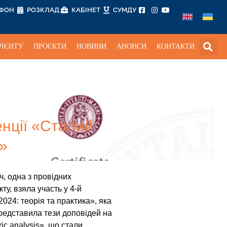
ЕФОН
РОЗКЛАД
КАБІНЕТ
СУМДУ
РІЄНТУ
ПРОЄКТИ
НОВИНИ
АНОНСИ
КОНТАКТИ
енції «Сталий
а»
ч, одна з провідних
у, взяла участь у 4-й
024: теорія та практика», яка
представила тези доповідей на
ic analysis», що стали