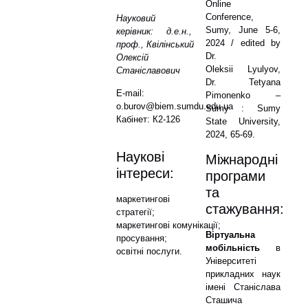
Online
Conference,
Науковий
Sumy, June 5-6,
керівник: д.е.н.,
2024 / edited by
проф., Квілінський
Dr.
Олексій
Oleksii Lyulyov,
Станіславович
Dr. Tetyana
E-mail:
Pimonenko –
o.burov@biem.sumdu.edu.ua
Sumy : Sumy
Кабінет: К2-126
State University,
2024, 65-69.
Наукові
Міжнародні
інтереси:
програми
та
маркетингові
стажування:
стратегії;
маркетингові комунікації;
Віртуальна
просування;
мобільність
в
освітні послуги.
Університеті
прикладних наук
імені Станіслава
Сташича