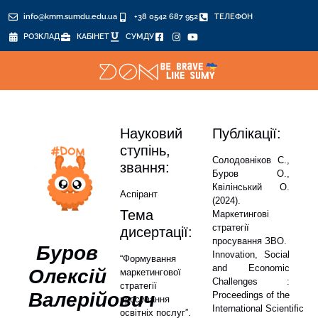
info@kmm.sumdu.edu.ua
+38 0542 687 952
ТЕЛЕФОН
РОЗКЛАД
КАБІНЕТ
СУМДУ
Науковий
Публікації:
ступінь,
Солодовніков С.,
звання:
Буров О.,
Квілінський О.
Аспірант
(2024).
Тема
Маркетингові
стратегії
дисертації:
просування ЗВО.
Буров
Innovation, Social
“Формування
and Economic
Олексій
маркетингової
Challenges :
стратегії
Валерійович
Proceedings of the
просування
International Scientific
освітніх послуг”.