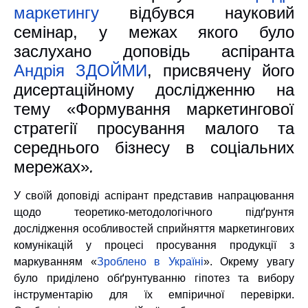
маркетингу
відбувся науковий
семінар, у межах якого було
заслухано доповідь аспіранта
Андрія ЗДОЙМИ
, присвячену його
дисертаційному дослідженню на
тему
«Формування маркетингової
стратегії просування малого та
середнього бізнесу в соціальних
мережах»
.
У своїй доповіді аспірант представив напрацювання
щодо
теоретико-методологічного підґрунтя
дослідження особливостей сприйняття маркетингових
комунікацій
у процесі просування продукції з
маркуванням
«
Зроблено в Україні
»
. Окрему увагу
було приділено обґрунтуванню гіпотез та вибору
інструментарію для їх емпіричної перевірки.