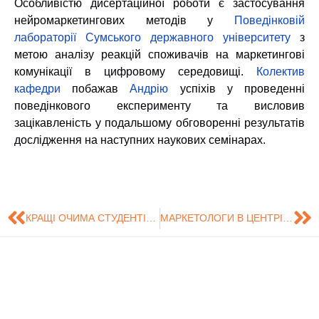
Особливістю дисертаційної роботи є
застосування
нейромаркетингових методів
у
Поведінковій
лабораторії Сумського державного університету
з
метою аналізу реакцій споживачів на маркетингові
комунікації в цифровому середовищі.
Колектив
кафедри
побажав
Андрію
успіхів у проведенні
поведінкового експерименту та висловив
зацікавленість у подальшому обговоренні результатів
дослідження на наступних наукових семінарах.
КРАЩІ ОЧИМА СТУДЕНТІВ: ПЕРЕМОГА ВИКЛАДАЧІВ КАФЕДРИ МАРКЕТИНГУ
МАРКЕТОЛОГИ В ЦЕНТРІ ЦИФРОВИХ ТРЕНДІВ: INSTA TALKS 2026
Знайдіть нас на
Розробка сайту -
Сумський