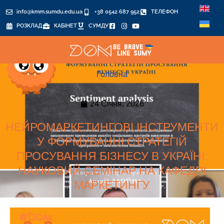
info@kmm.sumdu.edu.ua
+38 0542 687 952
ТЕЛЕФОН
РОЗКЛАД
КАБІНЕТ
СУМДУ
Головна
24 Січня, 2026
НЕЙРОМАРКЕТИНГОВІ ІНСТРУМЕНТИ
У ФОРМУВАННІ СТРАТЕГІЙ
ПРОСУВАННЯ БІЗНЕСУ В УКРАЇНІ:
НАУКОВИЙ СЕМІНАР НА КАФЕДРІ
МАРКЕТИНГУ