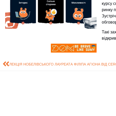
курсу с
ринку п
Зустрі
обгово
Такі з
відкри
Знайдіть нас на карті
Розробка сайту - Це
обслуговування і
систем (ЦТ