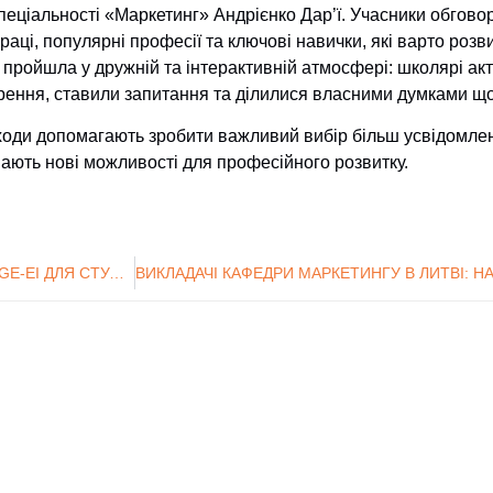
пеціальності «Маркетинг» Андрієнко Дар’ї. Учасники обговор
раці, популярні професії та ключові навички, які варто розв
ч пройшла у дружній та інтерактивній атмосфері: школярі а
рення, ставили запитання та ділилися власними думками що
аходи допомагають зробити важливий вибір більш усвідомлен
вають нові можливості для професійного розвитку.
ЛЕКЦІЯ НОБЕЛІВСЬКОГО ЛАУРЕАТА ФІЛІПА АГІОНА ВІД CERGE-EI ДЛЯ СТУДЕНТІВ ТА НАУКОВЦІВ СУМДУ
нтр технічного
Сумський Державний
При
нформаційних
Університет
ОІС).