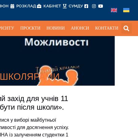
ЕФОН
РОЗКЛАД
КАБІНЕТ
СУМДУ
РІЄНТУ
ПРОЄКТИ
НОВИНИ
АНОНСИ
КОНТАКТИ
І ШКОЛЯРАМИ
й захід для учнів 11
 бути після школи».
ися у виборі майбутньої
ливості для досягнення успіху.
НА із залученням студентки 1