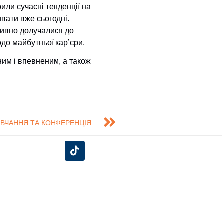
или сучасні тенденції на
ивати вже сьогодні.
ктивно долучалися до
до майбутньої кар’єри.
им і впевненим, а також
ВИКЛАДАЧІ КАФЕДРИ МАРКЕТИНГУ В ЛИТВІ: НАВЧАННЯ ТА КОНФЕРЕНЦІЯ ETECH 2026
єднуйся до нас у соціальних
мережах!