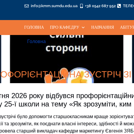
info@kmm.sumdu.edu.ua
+38 0542 687 952
ТЕЛ
ГОЛОВНА
ПРО КАФЕДРУ
НАВЧАННЯ
АБІТУ
Головна
3 Квітня, 2026
РОФОРІЄНТАЦІЙНА ЗУСТРІЧ З
ітня 2026 року відбувся профорієнтаційни
у 25-ї школи на тему «Як зрозуміти, ким
зустрічі було допомогти старшокласникам краще зорієнтуват
ї та зрозуміти, як поєднати власні інтереси, здібності й мож
провела старший викладач кафедри маркетингу Євгенія ЗЯБІ