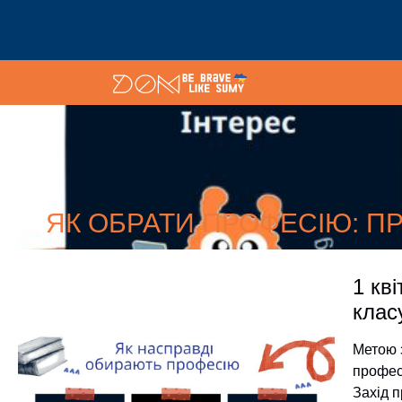
ЯК ОБРАТИ ПРОФЕСІЮ: П
1 кв
клас
Метою 
професі
Захід 