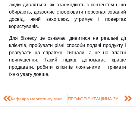
люди дивляться, як взаємодіють з контентом і що
обирають, дозволяє створювати персоналізований
досвід, який захоплює, утримує і повертає
користувачів.
Для бізнесу це означає: дивитися на реальні дії
клієнтів, пробувати різні способи подачі продукту і
реагувати на справжні сигнали, а не на власні
припущення. Такий підхід допомагає краще
продавати, робити клієнтів лояльними і тримати
їхню увагу довше.
Кафедра маркетингу взяла участь в інтеграційній онлайн-зустрічі коледжів та випускових кафедр СумДУ
ПРОФОРІЄНТАЦІЙНА ЗУСТРІЧ КАФЕДРИ МАРКЕТИНГУ ЗІ ШКОЛЯРАМИ ВЕРХНЬОСИРОВАТСЬКОГО ОЗ (18 КВІТНЯ 2025 РОКУ)