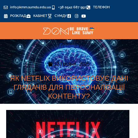
info@kmm.sumdu.edu.ua
+38 0542 687 952
ТЕЛЕФОН
РОЗКЛАД
КАБІНЕТ
СУМДУ
Головна
13 Грудня, 2025
ЯК NETFLIX ВИКОРИСТОВУЄ ДАНІ
ГЛЯДАЧІВ ДЛЯ ПЕРСОНАЛІЗАЦІЇ
КОНТЕНТУ?